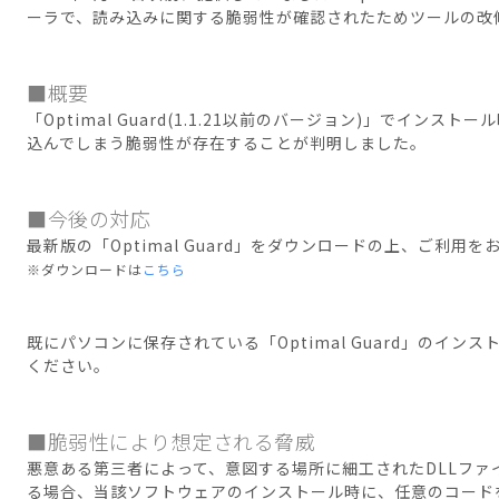
ーラで、読み込みに関する脆弱性が確認されたためツールの改
■概要
「Optimal Guard(1.1.21以前のバージョン)」でインス
込んでしまう脆弱性が存在することが判明しました。
■今後の対応
最新版の「Optimal Guard」をダウンロードの上、ご利用
※ダウンロードは
こちら
既にパソコンに保存されている「Optimal Guard」のイ
ください。
■脆弱性により想定される脅威
悪意ある第三者によって、意図する場所に細工されたDLLファ
る場合、当該ソフトウェアのインストール時に、任意のコード