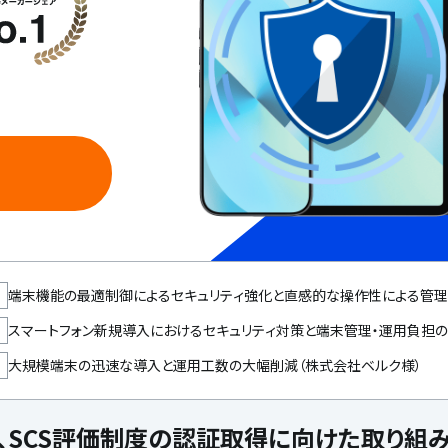
ド
端末機能の最適制御によるセキュリティ強化と直感的な操作性による管
健康財団様）
スマートフォン新規導入におけるセキュリティ対策と端末管理・運用負担の
大規模端末の迅速な導入と運用工数の大幅削減（株式会社ベルク様）
izは、SCS評価制度の認証取得に向けた取り組