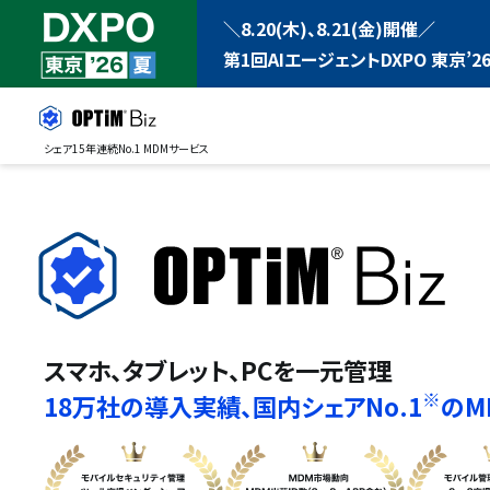
＼8.20(木)、8.21(金)開催／
第1回AIエージェントDXPO 東京’26
シェア15年連続No.1 MDMサービス
スマホ、タブレット、PCを一元管理
※
18万社の導入実績、
国内シェアNo.1
のM