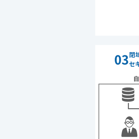
閉
03
セ