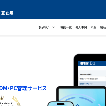
 夏 出展
製品紹介
機能一覧
導入事例
料金
製品
DM・PC管理サービス