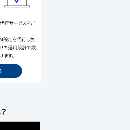
ング代行サービスをご
DM設定を代行し負
わせた運用設計で設
けます。
る
は？