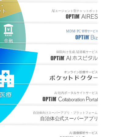
A
I
エ
ー
ジ
ェ
ン
ト
型
チ
ャ
ッ
ト
ボ
ッ
ト
MDM
P
C
・
管
理
サ
ー
ビ
ス
A
I
病
院
向
け
生
成
搭
載
サ
ー
ビ
ス
自
治
体
向
け
ス
ー
パ
ー
ア
プ
リ
・
プ
ラ
ッ
ト
フ
ォ
ー
ム
自
治
体
公
式
ス
ー
パ
ー
ア
プ
リ