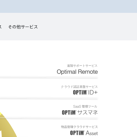
ス
その他サービス
遠
隔
サ
ポ
ー
ト
サ
ー
ビ
ス
ク
ラ
ウ
ド
認
証
基
盤
サ
ー
ビ
ス