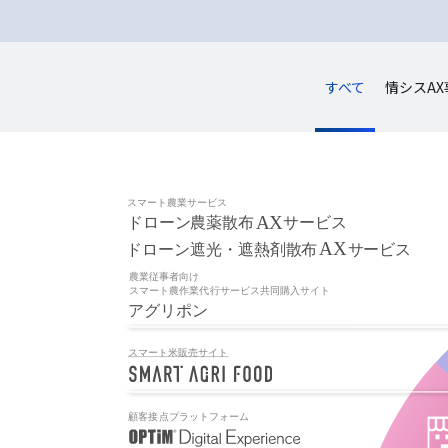
すべて
情シスAX
ス
マ
ー
ト
農
業
サ
ー
ビ
ス
A
X
ド
ロ
ー
ン
農
薬
散
布
サ
ー
ビ
ス
A
X
ド
ロ
ー
ン
遮
光
・
遮
熱
剤
散
布
サ
ー
ビ
ス
農
業
従
事
者
向
け
ス
マ
ー
ト
農
作
業
代
行
サ
ー
ビ
ス
共
同
購
入
サ
イ
ト
ア
グ
リ
ポ
ン
ス
マ
ー
ト
米
販
売
サ
イ
ト
顧
客
接
点
プ
ラ
ッ
ト
フ
ォ
ー
ム