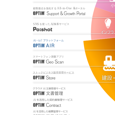
All-in-One A
I
顧
客
接
点
を
強
化
す
る
ポ
ー
タ
ル
SN
S
A
I
を
使
っ
た
集
客
サ
ー
ビ
ス
ス
マ
ー
ト
フ
ォ
ン
測
量
ア
プ
リ
ス
ト
ッ
ク
ビ
ジ
ネ
ス
販
売
管
理
サ
ー
ビ
ス