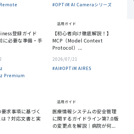
 Remote
#OPTiM AI Cameraシリーズ
ド
活用ガイド
usiness登録ガイド
【初心者向け徹底解説！】
入前に必要な準備・手
MCP（Model Context
Protocol）...
2
2026/07/21
iz
#AI
#OPTiM AIRES
iz Premium
ド
活用ガイド
01の要求事項に基づく
医療情報システムの安全管理
とは？対応文書と実
に関するガイドライン第7.0版
の変更点を解説｜病院が何...