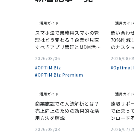
活用ガイド
活用ガイ
スマホ法で業務用スマホの管
問い合わ
理はどう変わる？企業が見直
70%削減
すべきアプリ管理とMDM活
のカスタマ
用...
2026/08/06
2026/08/0
#OPTiM Biz
#Optimal
#OPTiM Biz Premium
活用ガイド
活用ガイ
商業施設での人流解析とは？
遠隔サポ
売上向上のための効果的な活
で止まっ
用方法を解説
ンロード不
2026/08/03
2026/07/2