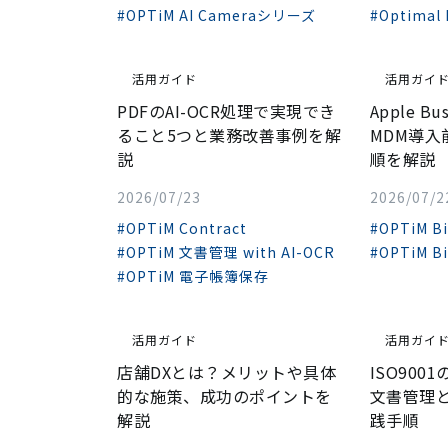
#OPTiM AI Cameraシリーズ
#Optimal
活用ガイド
活用ガイ
PDFのAI-OCR処理で実現でき
Apple B
ること5つと業務改善事例を解
MDM導
説
順を解説
2026/07/23
2026/07/2
#OPTiM Contract
#OPTiM B
#OPTiM 文書管理 with AI-OCR
#OPTiM B
#OPTiM 電子帳簿保存
活用ガイド
活用ガイ
店舗DXとは？メリットや具体
ISO90
的な施策、成功のポイントを
文書管理
解説
践手順