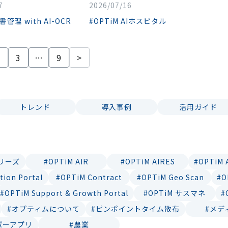
7
2026/07/16
書管理 with AI-OCR
#OPTiM AIホスピタル
2
3
…
9
>
トレンド
導入事例
活用ガイド
シリーズ
#OPTiM AIR
#OPTiM AIRES
#OPTiM
tion Portal
#OPTiM Contract
#OPTiM Geo Scan
#O
#OPTiM Support & Growth Portal
#OPTiM サスマネ
#
#オプティムについて
#ピンポイントタイム散布
#メデ
パーアプリ
#農業