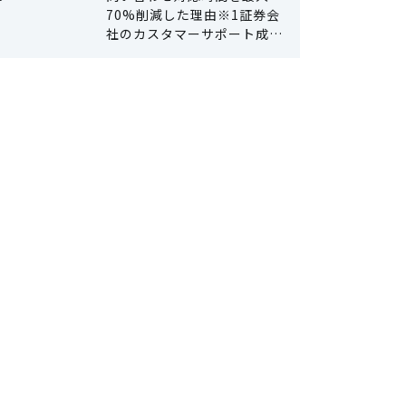
70%削減した理由※1証券会
社のカスタマーサポート成功
事例