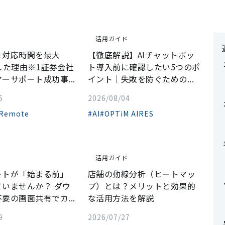
ド
活用ガイド
せ対応時間を最大
【徹底解説】AIチャットボッ
した理由※1証券会社
ト導入前に確認したい5つのポ
ーサポート成功事...
イント｜失敗を防ぐための...
5
2026/08/04
 Remote
#AI
#OPTiM AIRES
ド
活用ガイド
ートが「始まる前」
店舗の動線分析（ヒートマッ
ていませんか？ ダウ
プ）とは？メリットと効果的
要の画面共有でカ...
な活用方法を解説
9
2026/07/27