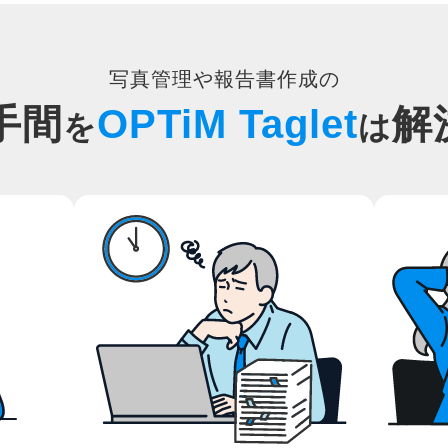
写真管理や報告書作成の
手間
OPTiM Taglet
解
を
は