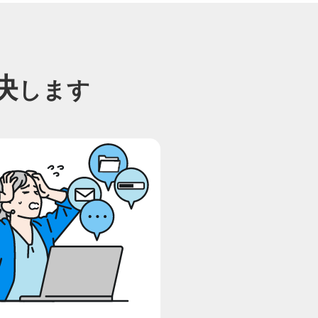
決
します