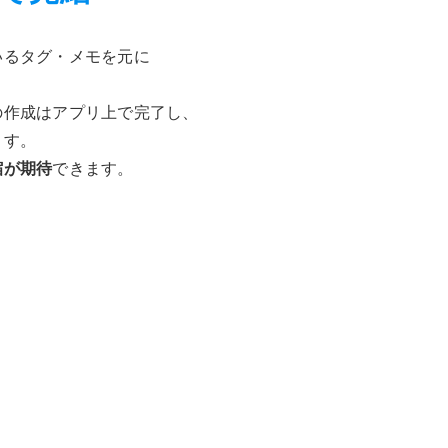
いるタグ・メモを元に
の作成はアプリ上で完了し、
ます。
縮が期待
できます。