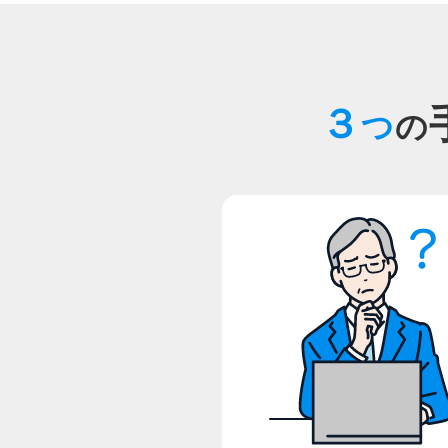
３
つ
の