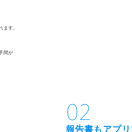
れます。
手間が
02
報告書もアプリ