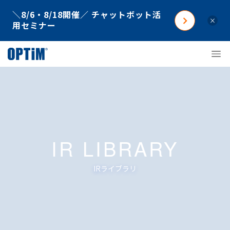
＼8/6・8/18開催／ チャットボット活
×
用セミナー
IR LIBRARY
IRライブラリ