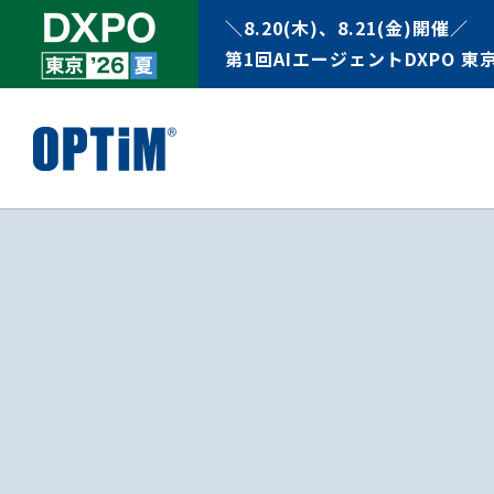
＼8.20(木)、8.21(金)開催／
第1回AIエージェントDXPO 東京