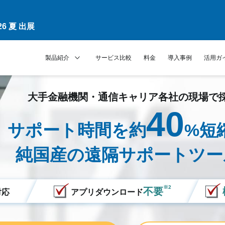
6 夏 出展
製品紹介
サービス比較
料金
導入事例
活用ガ
大手金融機関・通信キャリア各社の現場で
40
サポート時間を約
%短
純国産の遠隔サポートツー
※2
不要
対応
アプリダウンロード