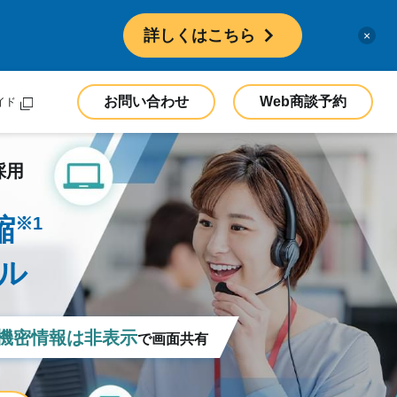
詳しくはこちら
×
お問い合わせ
Web商談予約
イド
採用
縮
※1
ル
機密情報は非表示
で画面共有