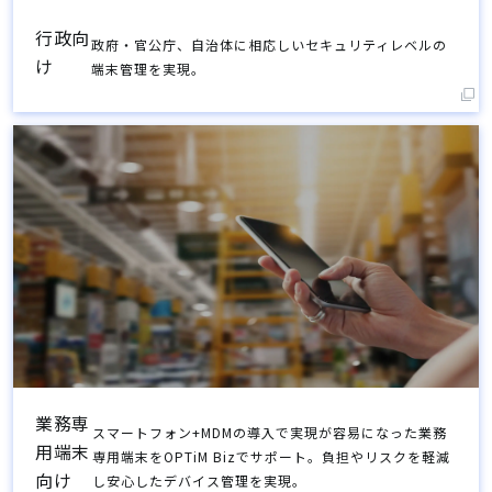
行政向
政府・官公庁、自治体に相応しいセキュリティレベルの
け
端末管理を実現。
業務専
スマートフォン+MDMの導入で実現が容易になった業務
用端末
専用端末をOPTiM Bizでサポート。負担やリスクを軽減
向け
し安心したデバイス管理を実現。