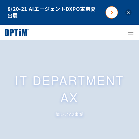
8/20-21 AIエージェントDXPO東京夏
×
出展
IT DEPARTMENT
AX
情シスAX事業