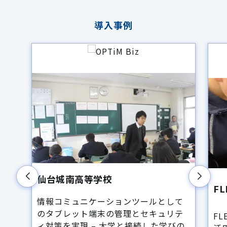
導入事例
仙台城南高等学校
F
情報コミュニケーションツールとして
のタブレット端末の管理とセキュリテ
F
ィ対策を実現 – 大学と接続した学びの