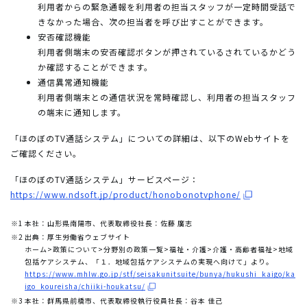
利用者からの緊急通報を利用者の担当スタッフが一定時間受話で
きなかった場合、次の担当者を呼び出すことができます。
安否確認機能
利用者側端末の安否確認ボタンが押されているされているかどう
か確認することができます。
通信異常通知機能
利用者側端末との通信状況を常時確認し、利用者の担当スタッフ
の端末に通知します。
「ほのぼのTV通話システム」についての詳細は、以下のWebサイトを
ご確認ください。
「ほのぼのTV通話システム」サービスページ：
https://www.ndsoft.jp/product/honobonotvphone/
※1
本社：山形県南陽市、代表取締役社長：佐藤 廣志
※2
出典：厚生労働省ウェブサイト
ホーム>政策について>分野別の政策一覧>福祉・介護>介護・高齢者福祉>地域
包括ケアシステム、「１．地域包括ケアシステムの実現へ向けて」より。
https://www.mhlw.go.jp/stf/seisakunitsuite/bunya/hukushi_kaigo/ka
igo_koureisha/chiiki-houkatsu/
※3
本社：群馬県前橋市、代表取締役執行役員社長：谷本 佳己