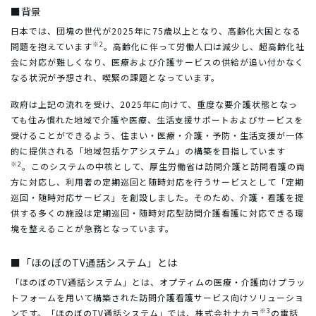
■背景
日本では、団塊の世代が2025年に75歳以上となり、高齢化大国となる
※2
問題を抱えています
。高齢化に伴って労働人口は減少し、超高齢化社
会に対応が難しくなり、医療および介護サービスの供給が追い付かなく
なる状況が予想され、喫緊の課題となっています。
政府は上記の流れを受け、2025年に向けて、重度な要介護状態となっ
ても住み慣れた地域で介護や医療、生活支援サポートおよびサービスを
受けることができるよう、住まい・医療・介護・予防・生活支援が一体
的に提供される「地域包括ケアシステム」の構築を目指しています
※2
。このシステムの中核として、厚生労働省は訪問介護と訪問看護の両
方に対応し、利用者の定期巡回と随時対応を行うサービスとして「定期
巡回・随時対応サービス」を創設しました。そのため、介護・看護を提
供する多くの施設は定期巡回・随時対応型訪問介護看護に対応できる環
境を整えることが急務となっています。
■「ほのぼのTV通話システム」とは
「ほのぼのTV通話システム」とは、オプティムの医療・介護向けプラッ
トフォームを用いて構築された訪問介護看護サービス向けソリューショ
※3
ンです。「ほのぼのTV通話システム」では、株式会社ナカヨ
の電話