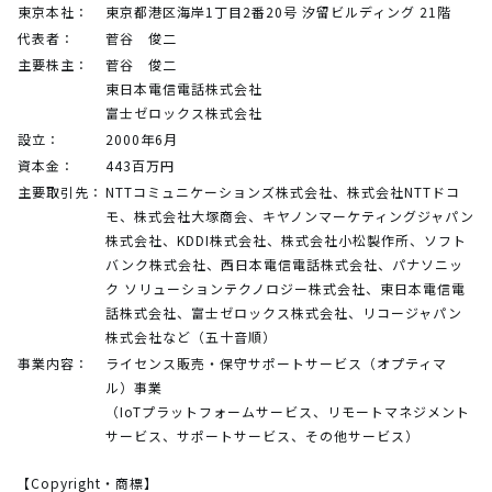
東京本社：
東京都港区海岸1丁目2番20号 汐留ビルディング 21階
代表者：
菅谷 俊二
主要株主：
菅谷 俊二
東日本電信電話株式会社
富士ゼロックス株式会社
設立：
2000年6月
資本金：
443百万円
主要取引先：
NTTコミュニケーションズ株式会社、株式会社NTTドコ
モ、株式会社大塚商会、キヤノンマーケティングジャパン
株式会社、KDDI株式会社、株式会社小松製作所、ソフト
バンク株式会社、西日本電信電話株式会社、パナソニッ
ク ソリューションテクノロジー株式会社、東日本電信電
話株式会社、富士ゼロックス株式会社、リコージャパン
株式会社など（五十音順）
事業内容：
ライセンス販売・保守サポートサービス（オプティマ
ル）事業
（IoTプラットフォームサービス、リモートマネジメント
サービス、サポートサービス、その他サービス）
【Copyright・商標】