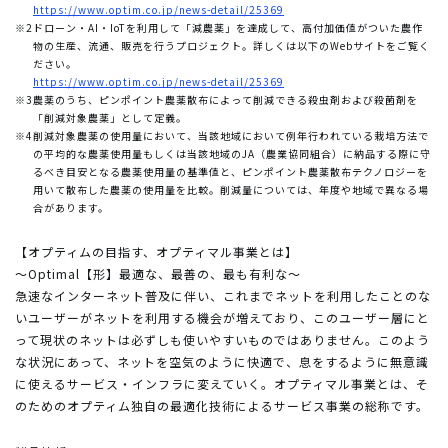
https://www.optim.co.jp/news-detail/25369
※2
ドローン・AI・IoTを利用して「減農薬」を達成して、高付加価値がついた農作
物の生産、流通、販売を行うプロジェクト。詳しくは以下のWebサイトをご覧く
ださい。
https://www.optim.co.jp/news-detail/25369
※3
農薬のうち、ピンポイント農薬散布によって削減できる殺虫剤および殺菌剤を
「削減対象農薬」として定義。
※4
削減対象農薬の使用量において、当該地域において例年行われている栽培方法で
の平均的な農薬使用量もしくは当該地域のJA（農業協同組合）に納品する際に守
るべき目安となる農薬使用量の基準値と、ピンポイント農薬散布テクノロジーを
用いて散布した農薬の使用量を比較。削減量については、年度や地域で異なる場
合があります。
【オプティムの目指す、オプティマル事業とは】
～Optimal【形】最適な、最善の、最も有利な～
急速なインターネット普及に伴い、これまでネットを利用したことのな
いユーザーがネットを利用する機会が増えており、このユーザー層にと
って現状のネットは必ずしも使いやすいものではありません。このよう
な状況にあって、ネットを空気のように快適で、息をするように無意識
に使えるサービス・インフラに変えていく。オプティマル事業とは、そ
のためのオプティム独自の最適化技術によるサービス事業の総称です。