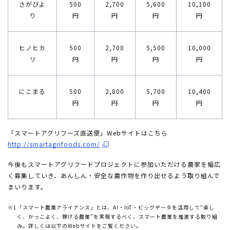
さがびよ
500
2,700
5,600
10,100
り
円
円
円
円
ヒノヒカ
500
2,700
5,500
10,000
リ
円
円
円
円
にこまる
500
2,800
5,700
10,400
円
円
円
円
「スマートアグリフーズ直送便」Webサイトはこちら
http://smartagrifoods.com/
今後もスマートアグリフードプロジェクトに参加いただける農家を幅広
く募集していき、あんしん・安全な農作物を作り出せるよう取り組んで
まいります。
※1
「スマート農業アライアンス」とは、AI・IoT・ビッグデータを活用して“楽し
く、かっこよく、稼げる農業”を実現するべく、スマート農業を推進する取り組
み。詳しくは以下のWebサイトをご覧ください。