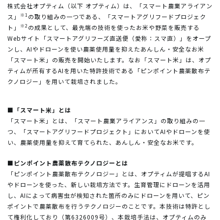
株式会社オプティム（以下 オプティム）は、「スマート農業アライアン
※1
ス」
の取り組みの一つである、「スマートアグリフードプロジェク
※2
ト」
の成果として、最先端の技術を使ったお米や野菜を販売する
Webサイト「スマートアグリフーズ直送便（愛称：スマ直）」をオープ
ンし、AIやドローンを使い農薬使用量を抑えたあんしん・安全なお米
「スマート米」の販売を開始いたします。なお「スマート米」は、オプ
ティムが所有するAIを用いた特許技術である「ピンポイント農薬散布テ
クノロジー」を用いて栽培されました。
■「スマート米」とは
「スマート米」とは、「スマート農業アライアンス」の取り組みの一
つ、「スマートアグリフードプロジェクト」においてAIやドローンを使
い、農薬使用量を抑えて育てられた、あんしん・安全なお米です。
■ピンポイント農薬散布テクノロジーとは
「ピンポイント農薬散布テクノロジー」とは、オプティムが提唱するAI
やドローンを使った、新しい栽培方法です。生育管理にドローンを活用
し、AIによって病害虫が検知された箇所のみにドローンを用いて、ピン
ポイントで農薬散布を行うテクノロジーのことです。本技術は特許とし
て権利化しており（第6326009号）、本栽培手法は、オプティムのみ