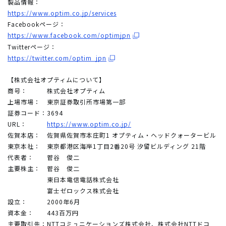
製品情報：
https://www.optim.co.jp/services
Facebookページ：
https://www.facebook.com/optimjpn
Twitterページ：
https://twitter.com/optim_jpn
【株式会社オプティムについて】
商号：
株式会社オプティム
上場市場：
東京証券取引所市場第一部
証券コード：
3694
URL：
https://www.optim.co.jp/
佐賀本店：
佐賀県佐賀市本庄町1 オプティム・ヘッドクォータービル
東京本社：
東京都港区海岸1丁目2番20号 汐留ビルディング 21階
代表者：
菅谷 俊二
主要株主：
菅谷 俊二
東日本電信電話株式会社
富士ゼロックス株式会社
設立：
2000年6月
資本金：
443百万円
主要取引先：
NTTコミュニケーションズ株式会社、株式会社NTTドコ