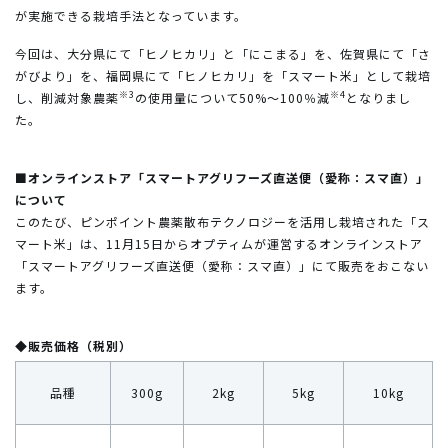
が実施できる栽培手法となっています。
今回は、大分県にて「ヒノヒカリ」と「にこまる」を、佐賀県にて「さ
がびより」を、福岡県にて「ヒノヒカリ」を「スマート米」として栽培
※3
※4
し、削減対象農薬
の使用量について50%～100％減
となりまし
た。
■オンラインストア「スマートアグリフーズ直送便（愛称：スマ直）」
について
このたび、ピンポイント農薬散布テクノロジーを活用し栽培された「ス
マート米」は、11月15日からオプティムが運営するオンラインストア
「スマートアグリフーズ直送便（愛称：スマ直）」にて販売をおこない
ます。
◆販売価格（税別）
品種
300g
2kg
5kg
10kg