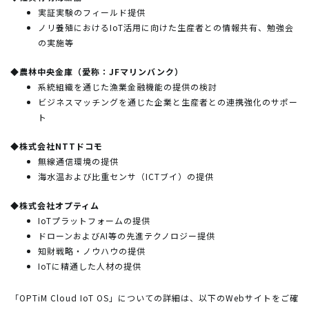
実証実験のフィールド提供
ノリ養殖におけるIoT活用に向けた生産者との情報共有、勉強会
の実施等
◆農林中央金庫（愛称：JFマリンバンク）
系統組織を通じた漁業金融機能の提供の検討
ビジネスマッチングを通じた企業と生産者との連携強化のサポー
ト
◆株式会社NTTドコモ
無線通信環境の提供
海水温および比重センサ（ICTブイ）の提供
◆株式会社オプティム
IoTプラットフォームの提供
ドローンおよびAI等の先進テクノロジー提供
知財戦略・ノウハウの提供
IoTに精通した人材の提供
「OPTiM Cloud IoT OS」についての詳細は、以下のWebサイトをご確