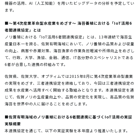
機器の活用、AI（人工知能）を用いたビッグデータの分析を予定してい
ます。
■～第4次産業革命型水産業をめざす～ 海苔養殖における「IoT活用6
者間連携協定」とは
ノリ養殖における「IoT活用6者間連携協定」とは、13年連続で海苔生
産量日本一を誇る、佐賀有明海域において、ノリ養殖の品質および収量
の向上、病害や赤潮対策、海苔漁家の作業負担軽減や所得向上をめざし
て、行政、大学、漁協、金融、通信、IT各分野のスペシャリストである
6者が合意した連携の枠組みです。
佐賀県、佐賀大学、オプティムでは2015年8月に第4次産業革命型農業
の実現をめざす、三者連携協定を締結しており、今回は三者連携協定の
成果を水産業へ活用すべく開始する取組みとなります。本連携協定を通
じて、佐賀ノリの生産量向上や、品質の安定化を実現し、高品質の佐賀
海苔を世界中の人に届けることをめざします。
■佐賀有明海域のノリ養殖における6者間連携に基づくIoT活用の実証
実験概要
本連携協定を通じて、以下の実証実験を本年度より推進いたします。