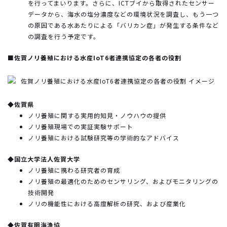
を行ってまいります。さらに、ICTブイから取得されたセンサー
データから、海水の塩分濃度などの環境状況を調査し、もう一つ
の原因である水あたりによる「バリカン症」が発生する条件など
の調査を行う予定です。
■佐賀ノリ養殖における水産IoT6者連携協定の各者の役割
◆佐賀県
ノリ養殖に関する実用的知見・ノウハウの提供
ノリ養殖現場での実証実験サポート
ノリ養殖における試験研究等の学術的なアドバイス
◆国立大学法人佐賀大学
ノリ養殖に携わる研究者の育成
ノリ養殖の最適化のためのセンサリング、およびモニタリングの
技術開発
ノリの機能性における高度解析の研究、および産業化
◆佐賀有明海漁協