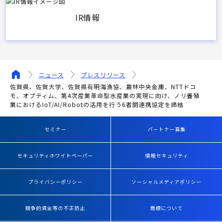
IR情報
ニュース
プレスリリース
佐賀県、佐賀大学、佐賀県有明海漁協、農林中央金庫、NTTドコ
モ、オプティム、第4次産業革命型水産業の実現に向け、ノリ養殖
業におけるIoT/AI/Robotの活用を行う6者間連携協定を締結
セミナー
パートナー募集
セキュリティホワイトペーパー
情報セキュリティ
プライバシーポリシー
ソーシャルメディアポリシー
競争的資金等の不正防止
商標について