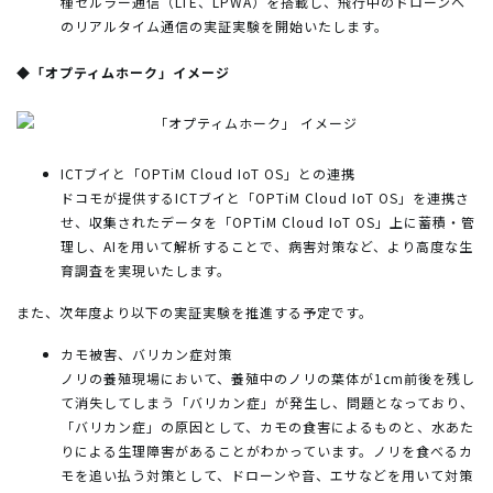
種セルラー通信（LTE、LPWA）を搭載し、飛行中のドローンへ
のリアルタイム通信の実証実験を開始いたします。
◆「オプティムホーク」イメージ
ICTブイと「OPTiM Cloud IoT OS」との連携
ドコモが提供するICTブイと「OPTiM Cloud IoT OS」を連携さ
せ、収集されたデータを「OPTiM Cloud IoT OS」上に蓄積・管
理し、AIを用いて解析することで、病害対策など、より高度な生
育調査を実現いたします。
また、次年度より以下の実証実験を推進する予定です。
カモ被害、バリカン症対策
ノリの養殖現場において、養殖中のノリの葉体が1cm前後を残し
て消失してしまう「バリカン症」が発生し、問題となっており、
「バリカン症」の原因として、カモの食害によるものと、水あた
りによる生理障害があることがわかっています。ノリを食べるカ
モを追い払う対策として、ドローンや音、エサなどを用いて対策