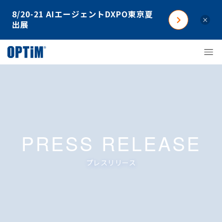
8/20-21 AIエージェントDXPO東京夏
×
出展
PRESS RELEASE
プレスリリース