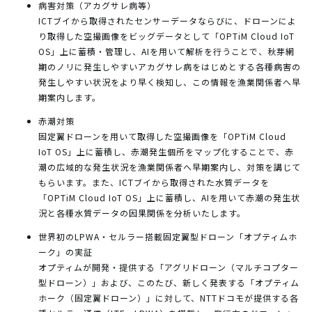
病害対策（アカグサレ病等）
ICTブイから取得されたセンサーデータならびに、ドローンによ
り取得した空撮画像をビッグデータとして「OPTiM Cloud IoT
OS」上に蓄積・管理し、AIを用いて解析を行うことで、秋芽網
期のノリに発生しやすいアカグサレ病をはじめとする各種病害の
発生しやすい状況をより早く検知し、この情報を漁業関係者へ早
期案内します。
赤潮対策
固定翼ドローンを用いて取得した空撮画像を「OPTiM Cloud
IoT OS」上に蓄積し、赤潮発生個所をマップ化することで、赤
潮の広域的な発生状況を漁業関係者へ早期案内し、対策を講じて
もらいます。また、ICTブイから取得された水質データを
「OPTiM Cloud IoT OS」上に蓄積し、AIを用いて赤潮の発生状
況と各種水質データの因果関係を分析いたします。
世界初のLPWA・セルラー搭載固定翼型ドローン「オプティムホ
ーク」の実証
オプティムが開発・提供する「アグリドローン（マルチコプター
型ドローン）」および、このたび、新しく発表する「オプティム
ホーク（固定翼ドローン）」に対して、NTTドコモが提供する各