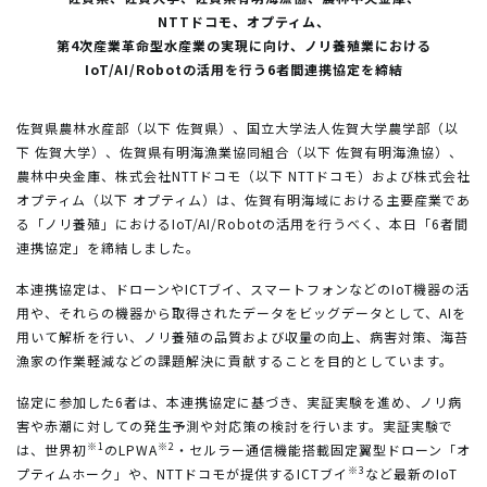
NTTドコモ、オプティム、
第4次産業革命型水産業の実現に向け、ノリ養殖業における
IoT/AI/Robotの活用を行う6者間連携協定を締結
佐賀県農林水産部（以下 佐賀県）、国立大学法人佐賀大学農学部（以
下 佐賀大学）、佐賀県有明海漁業協同組合（以下 佐賀有明海漁協）、
農林中央金庫、株式会社NTTドコモ（以下 NTTドコモ）および株式会社
オプティム（以下 オプティム）は、佐賀有明海域における主要産業であ
る「ノリ養殖」におけるIoT/AI/Robotの活用を行うべく、本日「6者間
連携協定」を締結しました。
本連携協定は、ドローンやICTブイ、スマートフォンなどのIoT機器の活
用や、それらの機器から取得されたデータをビッグデータとして、AIを
用いて解析を行い、ノリ養殖の品質および収量の向上、病害対策、海苔
漁家の作業軽減などの課題解決に貢献することを目的としています。
協定に参加した6者は、本連携協定に基づき、実証実験を進め、ノリ病
害や赤潮に対しての発生予測や対応策の検討を行います。実証実験で
※1
※2
は、世界初
のLPWA
・セルラー通信機能搭載固定翼型ドローン「オ
※3
プティムホーク」や、NTTドコモが提供するICTブイ
など最新のIoT