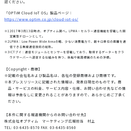
認ください。
「OPTiM Cloud IoT OS」製品ページ：
https://www.optim.co.jp/cloud-iot-os/
※1
2017年3月13日時点、オプティム調べ。LPWA・セルラー通信機能を搭載した固
定翼型ドローンとして。
※2
LPWA：Low Power Wide Areaの略、少ない消費電力で、数キロ単位の距離を通
信できる無線通信技術の総称。
※3
ICTブイ：通信モジュールとセンサーを搭載しており、取得するデーターをクラ
ウドサーバーへ送信する仕組みを持つ、係船や航路標識のための浮標。
【Copyright・商標】
※記載の会社名および製品名は、各社の登録商標および商標です。
※本プレスリリースに記載された情報は、発表日現在のものです。商
品・サービスの料金、サービス内容・仕様、お問い合わせ先などの情
報は予告なしに変更されることがありますので、あらかじめご了承く
ださい。
【本件に関する報道機関からのお問い合わせ先】
株式会社オプティム マーケティング広報担当 村上
TEL: 03-6435-8570 FAX: 03-6435-8560