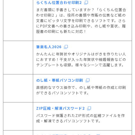
らくちん位置合わせ印刷2
まだ書類に手書きしていますか？「らくちん位置合
わせ印刷2 」は、役所の書類や市販の伝票など紙の
文書にピッタリ文字を印刷できるソフトです。さら
にPDF文書への書き込み印刷や、のし紙や賞状、履
歴書の印刷にも新たに対応！
筆楽名人2026
かんたんに年賀状やオリジナルはがきを作りたい人
におすすめ！干支が入った年賀状や結婚報告などの
テンプレートも収録。様々なシーンで活躍します。
のし紙・帯紙パソコン印刷
直感的なマウス操作で、のし紙や帯紙の作成と印刷
ができるパソコンソフトです。
ZIP圧縮・解凍パスワード2
パスワード保護されたZIP形式の圧縮ファイルを作
成・解凍できるパソコンソフトです。