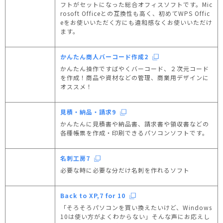
フトがセットになった総合オフィスソフトです。Mic
rosoft Officeとの互換性も高く、初めてWPS Offic
eをお使いいただく方にも違和感なくお使いいただけ
ます。
かんたん商人バーコード作成2
かんたん操作ですばやくバーコード、２次元コード
を作成！商品や資材などの管理、商業用デザインに
オススメ！
見積・納品・請求9
かんたんに見積書や納品書、請求書や領収書などの
各種帳票を作成・印刷できるパソコンソフトです。
名刺工房7
必要な時に必要な分だけ名刺を作れるソフト
Back to XP,7 for 10
「そろそろパソコンを買い換えたいけど、Windows
10は使い方がよくわからない」そんな声にお応えし