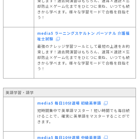
束します！過去問演習はもちろん、速耳×速読×忘
却防止×ゲーム化までをひとつに束ね、いつでも続
きから学べます。様々な学習モードで合格を目指そ
う！
media5 ラーニングスケルトン パーソナル 介護福
祉士試験
最強のナレッジ学習ツールとして最短の上達をお約
束します！過去問演習はもちろん、速耳×速読×忘
却防止×ゲーム化までをひとつに束ね、いつでも続
きから学べます。様々な学習モードで合格を目指そ
う！
英語学習・語学
media5 毎日10分道場 初級英単語
短時間集中で英単語マスター！短い時間でも毎日続
けることで、確実に英単語をマスターすることがで
きます。
media5 毎日10分道場 中級英単語