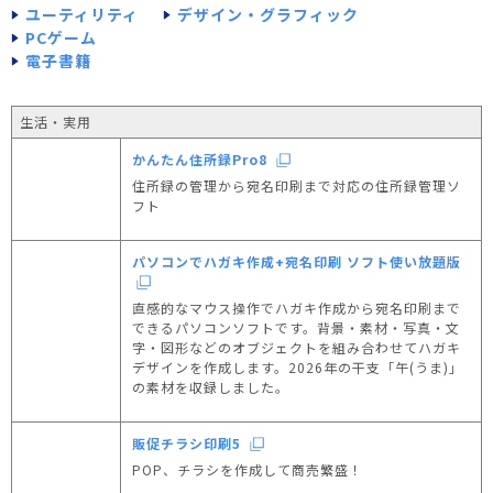
ユーティリティ
デザイン・グラフィック
PCゲーム
電子書籍
生活・実用
かんたん住所録Pro8
住所録の管理から宛名印刷まで対応の住所録管理ソ
フト
パソコンでハガキ作成+宛名印刷 ソフト使い放題版
直感的なマウス操作でハガキ作成から宛名印刷まで
できるパソコンソフトです。背景・素材・写真・文
字・図形などのオブジェクトを組み合わせてハガキ
デザインを作成します。2026年の干支「午(うま)」
の素材を収録しました。
販促チラシ印刷5
POP、チラシを作成して商売繁盛！