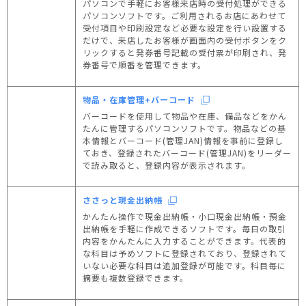
パソコンで手軽にお客様来店時の受付処理ができる
パソコンソフトです。ご利用されるお店にあわせて
受付項目や印刷設定など必要な設定を行い設置する
だけで、来店したお客様が画面内の受付ボタンをク
リックすると発券番号記載の受付票が印刷され、発
券番号で順番を管理できます。
物品・在庫管理+バーコード
バーコードを使用して物品や在庫、備品などをかん
たんに管理するパソコンソフトです。物品などの基
本情報とバーコード(管理JAN)情報を事前に登録し
ておき、登録されたバーコード(管理JAN)をリーダー
で読み取ると、登録内容が表示されます。
ささっと現金出納帳
かんたん操作で現金出納帳・小口現金出納帳・預金
出納帳を手軽に作成できるソフトです。毎日の取引
内容をかんたんに入力することができます。代表的
な科目は予めソフトに登録されており、登録されて
いない必要な科目は追加登録が可能です。科目毎に
摘要も複数登録できます。