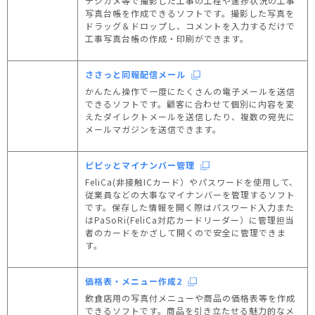
デジカメ等で撮影した工事の工程や進捗状況の工事
写真台帳を作成できるソフトです。撮影した写真を
ドラッグ＆ドロップし、コメントを入力するだけで
工事写真台帳の作成・印刷ができます。
ささっと同報配信メール
かんたん操作で一度にたくさんの電子メールを送信
できるソフトです。顧客に合わせて個別に内容を変
えたダイレクトメールを送信したり、複数の宛先に
メールマガジンを送信できます。
ピピッとマイナンバー管理
FeliCa(非接触ICカード）やパスワードを使用して、
従業員などの大事なマイナンバーを管理するソフト
です。保存した情報を開く際はパスワード入力また
はPaSoRi(FeliCa対応カードリーダー）に管理担当
者のカードをかざして開くので安全に管理できま
す。
価格表・メニュー作成2
飲食店用の写真付メニューや商品の価格表等を作成
できるソフトです。商品を引き立たせる魅力的なメ