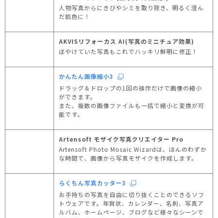
人物写真からにきびやシミを取り除き、明るく澄ん
だ肌色に！
AKVISリフォーカス AI(写真のミニチュア効果)
ぼやけていた写真もこれでハッキリ鮮明に修正！
かんたん画像縮小3
ドラッグ＆ドロップの1回の操作だけで画像の縮小
ができます。
また、複数の画像ファイルも一括で縮小と変換が可
能です。
Artensoft モザイク写真クリエイター Pro
Artensoft Photo Mosaic Wizardは、ほんのわずか
な時間で、画像から写真モザイクを作成します。
らくちん写真カッター3
お手持ちの写真を自由に切り抜くことのできるソフ
トウェアです。年賀状、カレンダー、名刺、写真ア
ルバム、ホームページ、ブログなど様々なシーンで