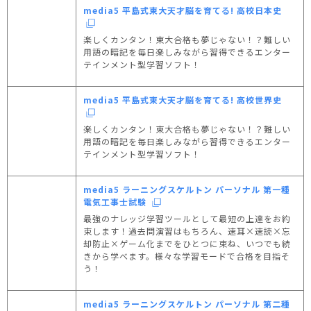
media5 平島式東大天才脳を育てる! 高校日本史
楽しくカンタン！東大合格も夢じゃない！？難しい
用語の暗記を毎日楽しみながら習得できるエンター
テインメント型学習ソフト！
media5 平島式東大天才脳を育てる! 高校世界史
楽しくカンタン！東大合格も夢じゃない！？難しい
用語の暗記を毎日楽しみながら習得できるエンター
テインメント型学習ソフト！
media5 ラーニングスケルトン パーソナル 第一種
電気工事士試験
最強のナレッジ学習ツールとして最短の上達をお約
束します！過去問演習はもちろん、速耳×速読×忘
却防止×ゲーム化までをひとつに束ね、いつでも続
きから学べます。様々な学習モードで合格を目指そ
う！
media5 ラーニングスケルトン パーソナル 第二種