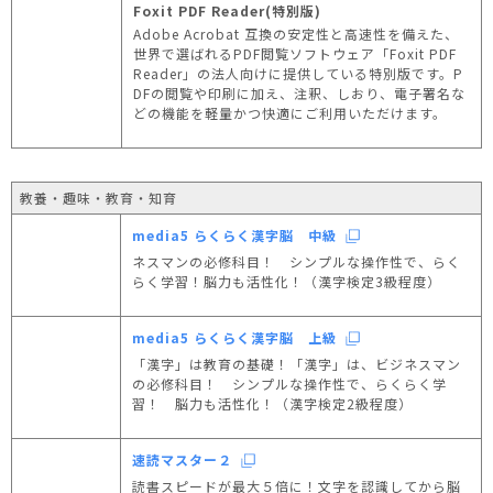
Foxit PDF Reader(特別版)
Adobe Acrobat 互換の安定性と高速性を備えた、
世界で選ばれるPDF閲覧ソフトウェア「Foxit PDF
Reader」の法人向けに提供している特別版です。P
DFの閲覧や印刷に加え、注釈、しおり、電子署名な
どの機能を軽量かつ快適にご利用いただけます。
教養・趣味・教育・知育
media5 らくらく漢字脳 中級
ネスマンの必修科目！ シンプルな操作性で、らく
らく学習！脳力も活性化！（漢字検定3級程度）
media5 らくらく漢字脳 上級
「漢字」は教育の基礎！「漢字」は、ビジネスマン
の必修科目！ シンプルな操作性で、らくらく学
習！ 脳力も活性化！（漢字検定2級程度）
速読マスター２
読書スピードが最大５倍に！文字を認識してから脳