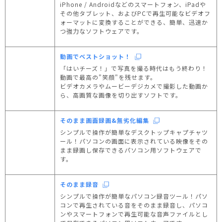
iPhone / Androidなどのスマートフォン、iPadや
その他タブレット、およびPCで再生可能なビデオフ
ォーマットに変換することができる、簡単、迅速か
つ強力なソフトウェアです。
動画でベストショット！
「はいチーズ！」で写真を撮る時代はもう終わり！
動画で最高の"笑顔"を残せます。
ビデオカメラやムービーデジカメで撮影した動画か
ら、高画質な画像を切り出すソフトです。
そのまま画面録画&無劣化編集
シンプルで操作が簡単なデスクトップキャプチャツ
ール！パソコンの画面に表示されている映像をその
まま録画し保存できるパソコン用ソフトウェアで
す。
そのまま録音
シンプルで操作が簡単なパソコン録音ツール！パソ
コンで再生されている音をそのまま録音し、パソコ
ンやスマートフォンで再生可能な音声ファイルとし