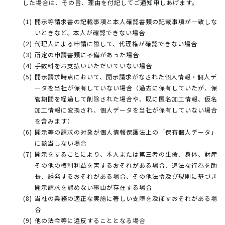
した場合は、その旨、理由を付記してご通知申しあげます。
開示等請求書の記載事項と本人確認書類の記載事項が一致しな
いときなど、本人が確認できない場合
代理人による申請に際して、代理権が確認できない場合
所定の申請書類に不備があった場合
手数料をお支払いいただいていない場合
開示請求時点において、開示請求がなされた個人情報・個人デ
ータを当社が保有していない場合（過去に保有していたが、保
管期間を経過して削除された場合や、既に匿名加工情報、仮名
加工情報に変換され、個人データを当社が保有していない場合
を含みます）
開示等の請求の対象が個人情報保護法上の「保有個人データ」
に該当しない場合
開示をすることにより、本人または第三者の生命、身体、財産
その他の権利利益を害するおそれがある場合、違法な行為を助
長、誘発するおそれがある場合、その他法令及び規則に基づき
開示請求を認めない事由が存在する場合
当社の業務の適正な実施に著しい支障を及ぼすおそれがある場
合
他の法令等に違反することとなる場合