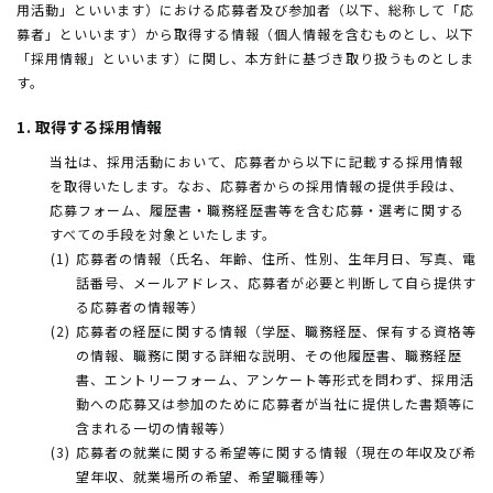
用活動」といいます）における応募者及び参加者（以下、総称して「応
募者」といいます）から取得する情報（個人情報を含むものとし、以下
「採用情報」といいます）に関し、本方針に基づき取り扱うものとしま
す。
1. 取得する採用情報
当社は、採用活動において、応募者から以下に記載する採用情報
を取得いたします。なお、応募者からの採用情報の提供手段は、
応募フォーム、履歴書・職務経歴書等を含む応募・選考に関する
すべての手段を対象といたします。
応募者の情報（氏名、年齢、住所、性別、生年月日、写真、電
話番号、メールアドレス、応募者が必要と判断して自ら提供す
る応募者の情報等）
応募者の経歴に関する情報（学歴、職務経歴、保有する資格等
の情報、職務に関する詳細な説明、その他履歴書、職務経歴
書、エントリーフォーム、アンケート等形式を問わず、採用活
動への応募又は参加のために応募者が当社に提供した書類等に
含まれる一切の情報等）
応募者の就業に関する希望等に関する情報（現在の年収及び希
望年収、就業場所の希望、希望職種等）