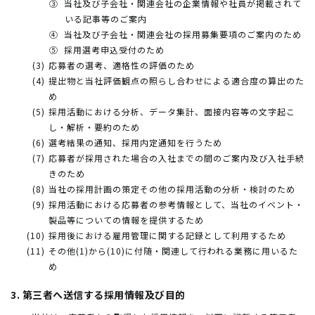
当社及び子会社・関連会社の企業情報や社員が掲載されて
いる記事等のご案内
当社及び子会社・関連会社の採用募集要項のご案内のため
採用選考申込受付のため
応募者の選考、適格性の評価のため
提出物と当社評価観点の照らし合わせによる適合度の算出のた
め
採用活動における分析、データ集計、面接内容等の文字起こ
し・解析・要約のため
選考結果の通知、採用内定通知を行うため
応募者が採用された場合の入社までの間のご案内及び入社手続
きのため
当社の採用計画の策定その他の採用活動の分析・検討のため
採用活動における応募者の参考情報として、当社のイベント・
製品等についての情報を提供するため
採用後における雇用管理に関する記録として利用するため
その他(1)から(10)に付随・関連して行われる業務に用いるた
め
3. 第三者へ送信する採用情報及び目的