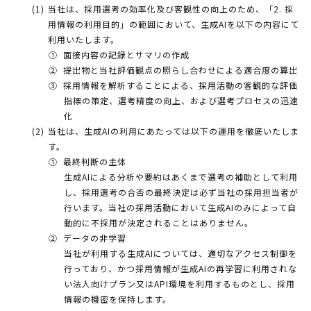
当社は、採用選考の効率化及び客観性の向上のため、「2. 採
用情報の利用目的」の範囲において、生成AIを以下の内容にて
利用いたします。
面接内容の記録とサマリの作成
提出物と当社評価観点の照らし合わせによる適合度の算出
採用情報を解析することによる、採用活動の客観的な評価
指標の策定、選考精度の向上、および選考プロセスの迅速
化
当社は、生成AIの利用にあたっては以下の運用を徹底いたしま
す。
最終判断の主体
生成AIによる分析や要約はあくまで選考の補助として利用
し、採用選考の合否の最終決定は必ず当社の採用担当者が
行います。当社の採用活動において生成AIのみによって自
動的に不採用が決定されることはありません。
データの非学習
当社が利用する生成AIについては、適切なアクセス制御を
行っており、かつ採用情報が生成AIの再学習に利用されな
い法人向けプラン又はAPI環境を利用するものとし、採用
情報の機密を保持します。