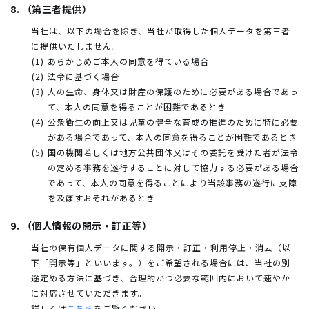
8. （第三者提供）
当社は、以下の場合を除き、当社が取得した個人データを第三者
に提供いたしません。
あらかじめご本人の同意を得ている場合
法令に基づく場合
人の生命、身体又は財産の保護のために必要がある場合であっ
て、本人の同意を得ることが困難であるとき
公衆衛生の向上又は児童の健全な育成の推進のために特に必要
がある場合であって、本人の同意を得ることが困難であるとき
国の機関若しくは地方公共団体又はその委託を受けた者が法令
の定める事務を遂行することに対して協力する必要がある場合
であって、本人の同意を得ることにより当該事務の遂行に支障
を及ぼすおそれがあるとき
9. （個人情報の開示・訂正等）
当社の保有個人データに関する開示・訂正・利用停止・消去（以
下「開示等」といいます。）をご希望される場合には、当社の別
途定める方法に基づき、合理的かつ必要な範囲内において速やか
に対応させていただきます。
詳しくは
こちら
をご覧ください。