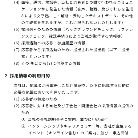
面接、通信、電話等、当社と応募者との間で行われるコミュニ
ケーションから発生した情報（音声、動画、及びそれらを生成
AIにより文字起こし・解析・要約したテキストデータ、その他
の生成物を含みますが、これに限られないものとします）
採用選考のための情報（バックグラウンドチェック、リファレ
ンスチェック、確認手続きにより当社が取得する情報等）
採用活動への応募・参加履歴の情報
応募者から採用活動のために提出された提出物（以下「提出
物」といいます）
その他(1)から(7)に付随する情報
2. 採用情報の利用目的
当社は、応募者から取得した採用情報を、以下に記載する目的に
必要な範囲において利用いたします。
応募者の特定のため
応募者に対する当社及び子会社・関連会社の採用情報の提供の
ため
当社の会社説明会やご案内、並びに申込受付
インターンシップやキャリアセミナー等、当社が主催する
イベント（オンライン含む）のご案内、並びに申込受付