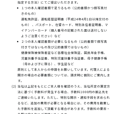
指定する方法）にてご提出いただきます。
１つの本人確認書類で足りるもの（公的書類かつ顔写真付
きのもの）
運転免許証、運転経歴証明書（平成24年4月1日以降交付の
もの） 、パスポート、在留カード、特別永住者証明書、マ
イナンバーカード（個人番号の記載された面は送付しない
ようご注意ください）など
２つの本人確認書類が必要となるもの（公的書類で顔写真
付きではないもの及び公的書類ではないもの）
健康保険被保険者証など各種社会保険証、国民年金手帳、
児童扶養手当証書、特別児童扶養手当証書、母子健康手帳
（母および子に限る）、学生証など
原則として本人からの申請をお願いしています。代理人による
開示の場合の必要書類については、請求時に個別にご案内しま
す。
当社は上記をもとにご本人様を確認のうえ、当社所定の算定方
法に基づく手数料が発生する場合、手数料1000円の振込先を
ご連絡いたします。ただし、特別な開示・通知手段を求められ
るなど、追加の費用が必要となる場合には、その費用を勘案し
た手数料を追加して頂戴する場合があります。手数料の要否・