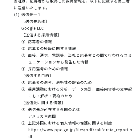
当社は、応募者から取得した採用情報を、以下に記載する第三者
に送信いたします。
送信先―１
【送信先名称】
Google LLC
【送信する採用情報】
応募者の情報
応募者の経歴に関する情報
面接、通信、電話等、当社と応募者との間で行われるコミ
ュニケーションから発生した情報
採用選考のための情報
【送信する目的】
応募者の選考、適格性の評価のため
採用活動における分析、データ集計、面接内容等の文字起
こし・解析・要約のため
【送信先に関する情報】
送信先が所在する外国の名称
アメリカ合衆国
上記外国における個人情報の保護に関する制度
https://www.ppc.go.jp/files/pdf/california_report.p
df