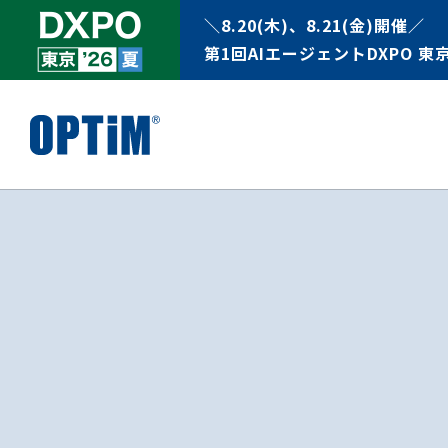
＼8.20(木)、8.21(金)開催／
第1回AIエージェントDXPO 東京