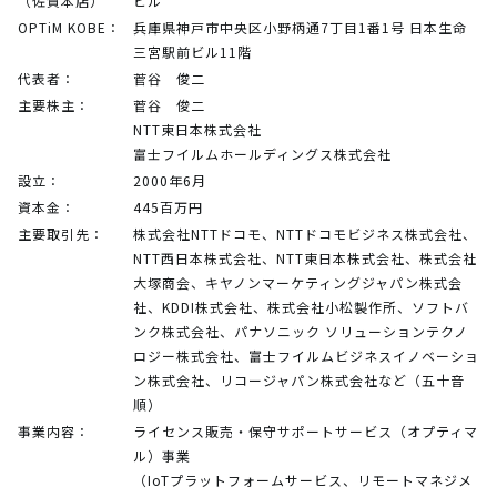
（佐賀本店）
ビル
OPTiM KOBE：
兵庫県神戸市中央区小野柄通7丁目1番1号 日本生命
三宮駅前ビル11階
代表者：
菅谷 俊二
主要株主：
菅谷 俊二
NTT東日本株式会社
富士フイルムホールディングス株式会社
設立：
2000年6月
資本金：
445百万円
主要取引先：
株式会社NTTドコモ、NTTドコモビジネス株式会社、
NTT西日本株式会社、NTT東日本株式会社、株式会社
大塚商会、キヤノンマーケティングジャパン株式会
社、KDDI株式会社、株式会社小松製作所、ソフトバ
ンク株式会社、パナソニック ソリューションテクノ
ロジー株式会社、富士フイルムビジネスイノベーショ
ン株式会社、リコージャパン株式会社など（五十音
順）
事業内容：
ライセンス販売・保守サポートサービス（オプティマ
ル）事業
（IoTプラットフォームサービス、リモートマネジメ