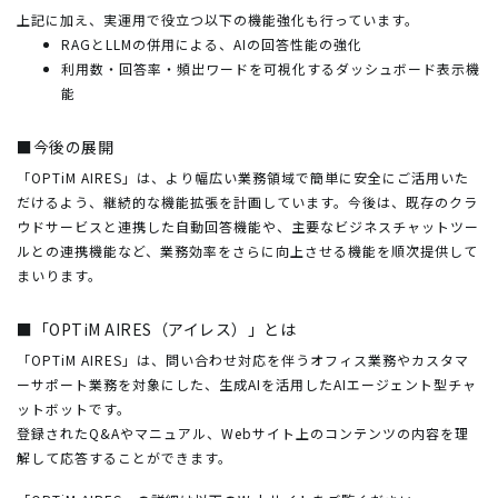
上記に加え、実運用で役立つ以下の機能強化も行っています。
RAGとLLMの併用による、AIの回答性能の強化
利用数・回答率・頻出ワードを可視化するダッシュボード表示機
能
■今後の展開
「OPTiM AIRES」は、より幅広い業務領域で簡単に安全にご活用いた
だけるよう、継続的な機能拡張を計画しています。今後は、既存のクラ
ウドサービスと連携した自動回答機能や、主要なビジネスチャットツー
ルとの連携機能など、業務効率をさらに向上させる機能を順次提供して
まいります。
■「OPTiM AIRES（アイレス）」とは
「OPTiM AIRES」は、問い合わせ対応を伴うオフィス業務やカスタマ
ーサポート業務を対象にした、生成AIを活用したAIエージェント型チャ
ットボットです。
登録されたQ&Aやマニュアル、Webサイト上のコンテンツの内容を理
解して応答することができます。