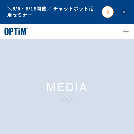
＼8/6・8/18開催／ チャットボット活
×
用セミナー
MEDIA
メディア