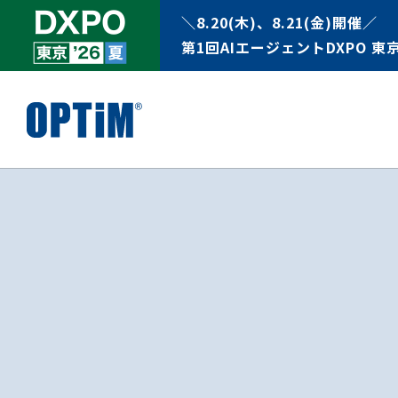
＼8.20(木)、8.21(金)開催／
第1回AIエージェントDXPO 東京