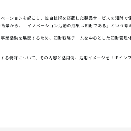
ノベーションを起こし、独自技術を搭載した製品サービスを知財で
な背景から、「イノベーション活動の成果は知財である」という考
に事業活動を展開するため、知財戦略チームを中心とした知財管理
する特許について、その内容と活用例、活用イメージを「IPイン
。