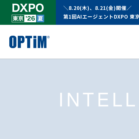
＼8.20(木)、8.21(金)開催／
第1回AIエージェントDXPO 東京
INTEL