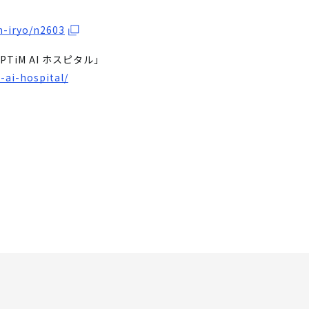
n-iryo/n2603
TiM AI ホスピタル」
-ai-hospital/
。