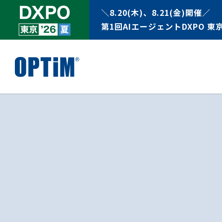
＼8.20(木)、8.21(金)開催／
第1回AIエージェントDXPO 東京