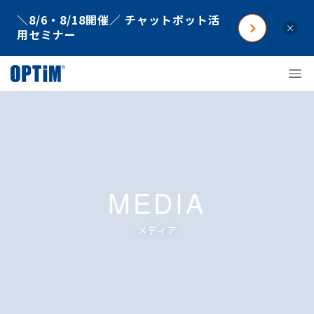
＼8/6・8/18開催／ チャットボット活
×
用セミナー
MEDIA
メディア