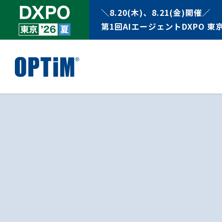
＼8.20(木)、8.21(金)開催／
第1回AIエージェントDXPO 東京