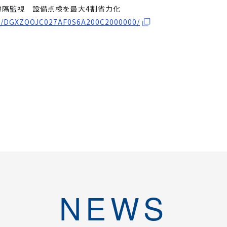
遠隔監視 設備点検を最大4割省力化
cle/DGXZQOJC027AF0S6A200C2000000/
NEWS