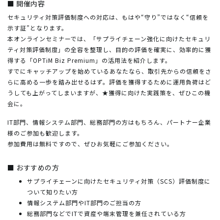
■ 開催内容
セキュリティ対策評価制度への対応は、もはや“守り”ではなく“信頼を
示す証”となります。
本オンラインセミナーでは、「サプライチェーン強化に向けたセキュリ
ティ対策評価制度」の全容を整理し、目的の評価を確実に、効率的に獲
得する「OPTiM Biz Premium」の活用法を紹介します。
すでにキャッチアップを始めているあなたなら、取引先からの信頼をさ
らに高める一歩を踏み出せるはず。評価を獲得するために運用負荷はど
うしても上がってしまいますが、★獲得に向けた実践策を、ぜひこの機
会に。
IT部門、情報システム部門、総務部門の方はもちろん、パートナー企業
様のご参加も歓迎します。
参加費用は無料ですので、ぜひお気軽にご参加ください。
■ おすすめの方
サプライチェーンに向けたセキュリティ対策（SCS）評価制度に
ついて知りたい方
情報システム部門やIT部門のご担当の方
総務部門などでITで資産や端末管理を兼任されている方