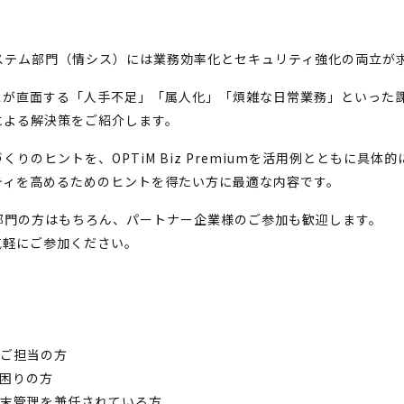
ステム部門（情シス）には業務効率化とセキュリティ強化の両立が
スが直面する「人手不足」「属人化」「煩雑な日常業務」といった
による解決策をご紹介します。
りのヒントを、OPTiM Biz Premiumを活用例とともに具体
ティを高めるためのヒントを得たい方に最適な内容です。
部門の方はもちろん、パートナー企業様のご参加も歓迎します。
気軽にご参加ください。
のご担当の方
困りの方
端末管理を兼任されている方