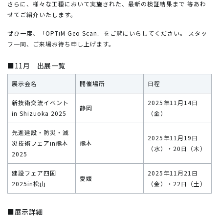
さらに、様々な工種において実施された、最新の検証結果まで
等あわ
せてご紹介いたします。
ぜひ一度、「OPTiM Geo Scan」をご覧にいらしてください。
スタッ
フ一同、ご来場お待ち申し上げます。
■11月 出展一覧
展示会名
開催場所
日程
新技術交流イベント
2025年11月14日
静岡
in Shizuoka 2025
（金）
先進建設・防災・減
2025年11月19日
災技術フェアin熊本
熊本
（水）・20日（木）
2025
建設フェア四国
2025年11月21日
愛媛
2025in松山
（金）・22日（土）
■展示詳細