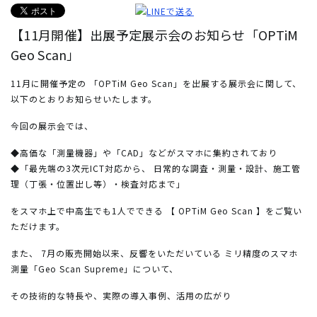
【11月開催】出展予定展示会のお知らせ「OPTiM
Geo Scan」
11月に開催予定の
「OPTiM Geo Scan」を出展する展示会に関して、
以下のとおりお知らせいたします。
今回の展示会では、
◆高価な「測量機器」や「CAD」などがスマホに集約されており
◆「最先端の3次元ICT対応から、 日常的な調査・測量・設計、施工管
理（丁張・位置出し等）・検査対応まで」
をスマホ上で中高生でも1人でできる
【 OPTiM Geo Scan 】をご覧い
ただけます。
また、 7月の販売開始以来、反響をいただいている
ミリ精度のスマホ
測量「Geo Scan Supreme」について、
その技術的な特長や、実際の導入事例、活用の広がり