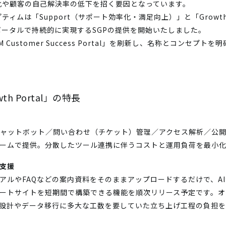
化や顧客の自己解決率の低下を招く要因となっています。
ィムは「Support（サポート効率化・満足向上）」と「Growt
ータルで持続的に実現するSGPの提供を開始いたしました。
Customer Success Portal」を刷新し、名称とコンセプ
owth Portal」の特長
AIチャットボット／問い合わせ（チケット）管理／アクセス解析／公
ームで提供。分散したツール連携に伴うコストと運用負荷を最小
を支援
ュアルやFAQなどの案内資料をそのままアップロードするだけで、A
ートサイトを短期間で構築できる機能を順次リリース予定です。オ
設計やデータ移行に多大な工数を要していた立ち上げ工程の負担