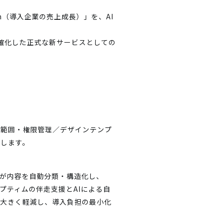
h（導入企業の売上成長）」を、AI
トを明確化した正式な新サービスとしての
開範囲・権限管理／デザインテンプ
化します。
Iが内容を自動分類・構造化し、
プティムの伴走支援とAIによる自
を大きく軽減し、導入負担の最小化