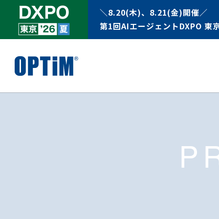
＼8.20(木)、8.21(金)開催／
第1回AIエージェントDXPO 東京
P