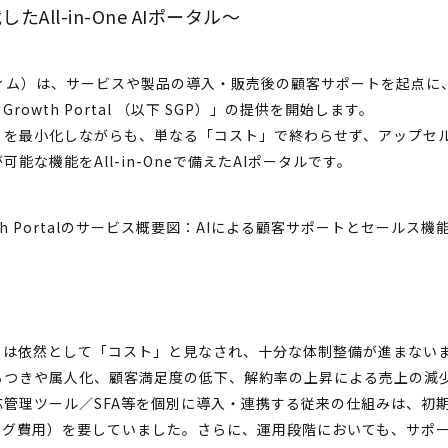
All-in-One AIポータル～
ティム）は、サービスや製品の導入・販売後の顧客サポートを起点に
& Growth Portal （以下 SGP）」の提供を開始します。
」を最小化しながらも、単なる「コスト」で終わらせず、アップセ
な機能をAll-in-Oneで備えたAIポータルです。
トは依然として「コスト」と見なされ、十分な体制整備が進まない
らつきや属人化、顧客満足度の低下、解約率の上昇による売上の減
管理ツール／SFA等を個別に導入・連携する従来の仕組みは、初
ング費用）を要していました。さらに、運用段階においても、サポ