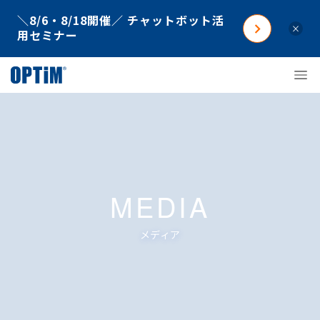
＼8/6・8/18開催／ チャットボット活
×
用セミナー
MEDIA
メディア