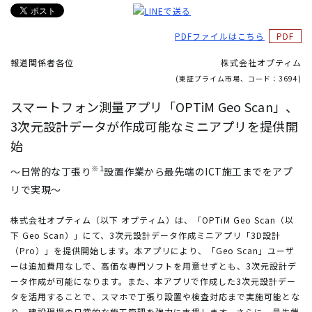
PDFファイルはこちら
報道関係者各位
株式会社オプティム
(東証プライム市場、コード：3694)
スマートフォン測量アプリ「OPTiM Geo Scan」、
3次元設計データが作成可能なミニアプリを提供開
始
※1
～日常的な丁張り
設置作業から最先端のICT施工までをアプ
リで実現～
株式会社オプティム（以下 オプティム）は、「OPTiM Geo Scan（以
下 Geo Scan）」にて、3次元設計データ作成ミニアプリ「3D設計
（Pro）」を提供開始します。本アプリにより、「Geo Scan」ユーザ
ーは追加費用なしで、高価な専門ソフトを用意せずとも、3次元設計デ
ータ作成が可能になります。また、本アプリで作成した3次元設計デー
タを活用することで、スマホで丁張り設置や検査対応まで実施可能とな
り、建設現場の日常的な施工管理を強力に支援します。さらに、最先端