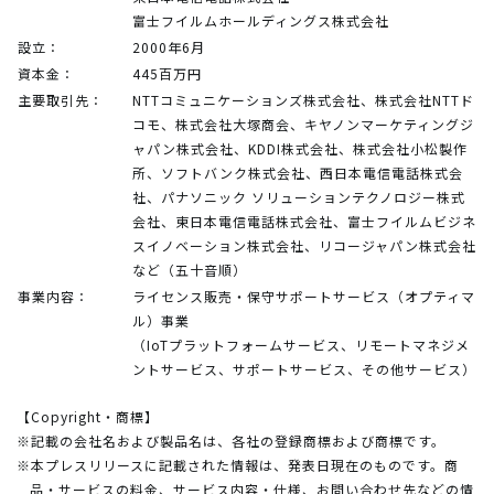
富士フイルムホールディングス株式会社
設立：
2000年6月
資本金：
445百万円
主要取引先：
NTTコミュニケーションズ株式会社、株式会社NTTド
コモ、株式会社大塚商会、キヤノンマーケティングジ
ャパン株式会社、KDDI株式会社、株式会社小松製作
所、ソフトバンク株式会社、西日本電信電話株式会
社、パナソニック ソリューションテクノロジー株式
会社、東日本電信電話株式会社、富士フイルムビジネ
スイノベーション株式会社、リコージャパン株式会社
など（五十音順）
事業内容：
ライセンス販売・保守サポートサービス（オプティマ
ル）事業
（IoTプラットフォームサービス、リモートマネジメ
ントサービス、サポートサービス、その他サービス）
【Copyright・商標】
※記載の会社名および製品名は、各社の登録商標および商標です。
※本プレスリリースに記載された情報は、発表日現在のものです。商
品・サービスの料金、サービス内容・仕様、お問い合わせ先などの情