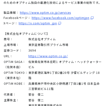
のためのオプティム独自の最適化技術によるサービス事業の総称です。
製品情報：
https://www.optim.co.jp/services
Facebookページ：
https://www.facebook.com/optimjpn
Xページ：
https://x.com/optim_jpn
【株式会社オプティムについて】
商号：
株式会社オプティム
上場市場：
東京証券取引所プライム市場
証券コード：
3694
URL：
https://www.optim.co.jp/
OPTiM SAGA：
佐賀県佐賀市本庄町1 オプティム・ヘッドクォーター
（佐賀本店）
ビル
OPTiM TOKYO：
東京都港区海岸1丁目2番20号 汐留ビルディング 18
（東京本社）
階
OPTiM KOBE：
兵庫県神戸市中央区小野柄通7丁目1番1号 日本生命
三宮駅前ビル11階
代表者：
菅谷 俊二
主要株主：
菅谷 俊二
東日本電信電話株式会社