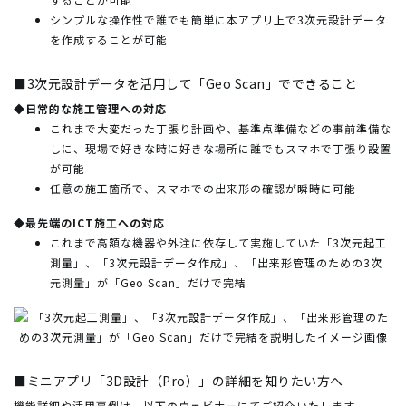
シンプルな操作性で誰でも簡単に本アプリ上で3次元設計データ
を作成することが可能
■3次元設計データを活用して「Geo Scan」でできること
◆日常的な施工管理への対応
これまで大変だった丁張り計画や、基準点準備などの事前準備な
しに、現場で好きな時に好きな場所に誰でもスマホで丁張り設置
が可能
任意の施工箇所で、スマホでの出来形の確認が瞬時に可能
◆最先端のICT施工への対応
これまで高額な機器や外注に依存して実施していた「3次元起工
測量」、「3次元設計データ作成」、「出来形管理のための3次
元測量」が「Geo Scan」だけで完結
■ミニアプリ「3D設計（Pro）」の詳細を知りたい方へ
機能詳細や活用事例は、以下のウェビナーにてご紹介いたします。