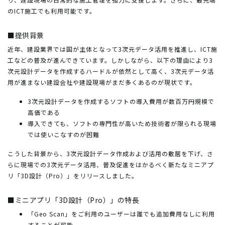
のICT施工でも利用可能です。
■提供背景
近年、建設業界では国が主体となって3次元データ活用を推進し、ICT施
工などの普及が進んできています。しかしながら、以下の理由により3
次元設計データを作成するハードルが依然として高く、3次元データ活
用が進まない建設会社や建設現場がまだ多くあるのが現状です。
3次元設計データを作成するソフトの導入費用が数百万円規模で
高価である
導入できても、ソフトの専門性が高いため技術者が限られる現場
では使いこなすのが困難
こうした背景から、3次元設計データ作成および活用の敷居を下げ、さ
らに現場での3次元データ活用、普及促進をはかるべく新たなミニアプ
リ「3D設計（Pro）」をリリースしました。
■ミニアプリ「3D設計（Pro）」の特長
「Geo Scan」をご利用のユーザーは誰でも追加費用なしに利用
することが可能