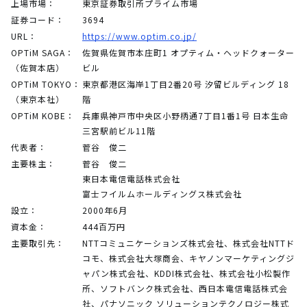
上場市場：
東京証券取引所プライム市場
証券コード：
3694
URL：
https://www.optim.co.jp/
OPTiM SAGA：
佐賀県佐賀市本庄町1 オプティム・ヘッドクォーター
（佐賀本店）
ビル
OPTiM TOKYO：
東京都港区海岸1丁目2番20号 汐留ビルディング 18
（東京本社）
階
OPTiM KOBE：
兵庫県神戸市中央区小野柄通7丁目1番1号 日本生命
三宮駅前ビル11階
代表者：
菅谷 俊二
主要株主：
菅谷 俊二
東日本電信電話株式会社
富士フイルムホールディングス株式会社
設立：
2000年6月
資本金：
444百万円
主要取引先：
NTTコミュニケーションズ株式会社、株式会社NTTド
コモ、株式会社大塚商会、キヤノンマーケティングジ
ャパン株式会社、KDDI株式会社、株式会社小松製作
所、ソフトバンク株式会社、西日本電信電話株式会
社、パナソニック ソリューションテクノロジー株式