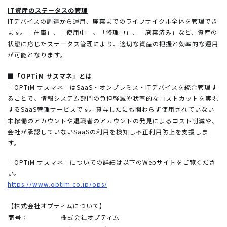
IT資産のステータスの管理
ITデバイスの調達から運用、廃棄までのライフサイクル全体を管理でき
ます。「在庫」、「使用中」、「修理中」、「廃棄済み」など、資産の
状態に応じたステータス管理により、適切な資産の把握と効率的な運用
が可能となります。
■「OPTiM サスマネ」とは
「OPTiM サスマネ」はSaaS・オンプレミス・ITデバイスを統合管理す
ることで、情報システム部門の負担軽減や状率的なコストカットを実現
するSaaS管理サービスです。貸与したにも関わらず使用されていない
未稼働のアカウントや退職者のアカウントの発見によるコスト削減や、
会社が承認していないSaaSの利用を検知し不正利用防止を支援しま
す。
「OPTiM サスマネ」についての詳細は以下のWebサイトをご覧くださ
い。
https://www.optim.co.jp/ops/
【株式会社オプティムについて】
商号：
株式会社オプティム