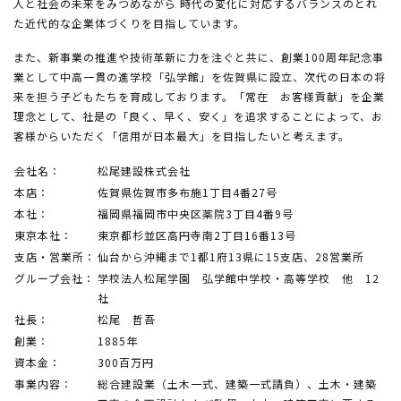
人と社会の未来をみつめながら 時代の変化に対応するバランスのとれ
た近代的な企業体づくりを目指しています。
また、新事業の推進や技術革新に力を注ぐと共に、創業100周年記念事
業として中高一貫の進学校「弘学館」を佐賀県に設立、次代の日本の将
来を担う子どもたちを育成しております。「常在 お客様貢献」を企業
理念として、社是の「良く、早く、安く」を追求することによって、お
客様からいただく「信用が日本最大」を目指したいと考えます。
会社名：
松尾建設株式会社
本店：
佐賀県佐賀市多布施1丁目4番27号
本社：
福岡県福岡市中央区薬院3丁目4番9号
東京本社：
東京都杉並区高円寺南2丁目16番13号
支店・営業所：
仙台から沖縄まで1都1府13県に15支店、28営業所
グループ会社：
学校法人松尾学園 弘学館中学校・高等学校 他 12
社
社長：
松尾 哲吾
創業：
1885年
資本金：
300百万円
事業内容：
総合建設業（土木一式、建築一式請負）、土木・建築