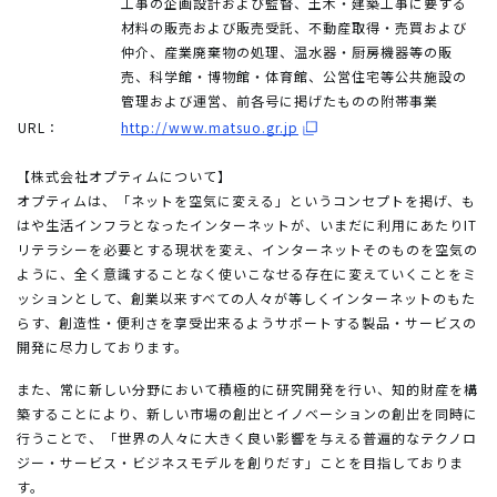
工事の企画設計および監督、土木・建築工事に要する
材料の販売および販売受託、不動産取得・売買および
仲介、産業廃棄物の処理、温水器・厨房機器等の販
売、科学館・博物館・体育館、公営住宅等公共施設の
管理および運営、前各号に掲げたものの附帯事業
URL：
http://www.matsuo.gr.jp
【株式会社オプティムについて】
オプティムは、「ネットを空気に変える」というコンセプトを掲げ、も
はや生活インフラとなったインターネットが、いまだに利用にあたりIT
リテラシーを必要とする現状を変え、インターネットそのものを空気の
ように、全く意識することなく使いこなせる存在に変えていくことをミ
ッションとして、創業以来すべての人々が等しくインターネットのもた
らす、創造性・便利さを享受出来るようサポートする製品・サービスの
開発に尽力しております。
また、常に新しい分野において積極的に研究開発を行い、知的財産を構
築することにより、新しい市場の創出とイノベーションの創出を同時に
行うことで、「世界の人々に大きく良い影響を与える普遍的なテクノロ
ジー・サービス・ビジネスモデルを創りだす」ことを目指しておりま
す。