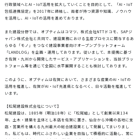
行政領域へとAI・IoT活用を拡大していくことを目的として、「AI・IoT
包括連携協定」を2017年に締結し、両者が持つ資源や知識、ノウハウ
を活用し、AI・IoTの活用を進めております。
また建設分野では、オプティムはコマツ、株式会社NTTドコモ、SAPジ
ャパン株式会社と共同で、建設業務における生産プロセスに関与するあ
らゆる「モノ」をつなぐ建設事業者向けオープンプラットフォーム
「LANDLOG」を企画・運用しております。従いまして、本提携に基づ
き佐賀・九州から開発したサービス・アプリケーションを、当該プラッ
トフォーム等を通じて全国に水平展開することも検討しております。
このように、オプティムは佐賀において、さまざまな産業のAI・IoTの
活用を推進し、佐賀がAI・IoT先進県となるべく、日々活動を推進して
います。
【松尾建設株式会社について】
松尾建設は、1885年（明治18年）に「松尾組」として創業以来134
年、土木・建築を主体とし本店を佐賀に置き、仙台から沖縄の各地に支
店・営業所を構える九州最大の総合建設業として発展してまいりまし
た。私どもは、時代にふさわしい企業を目指して積極的に活動し、常に