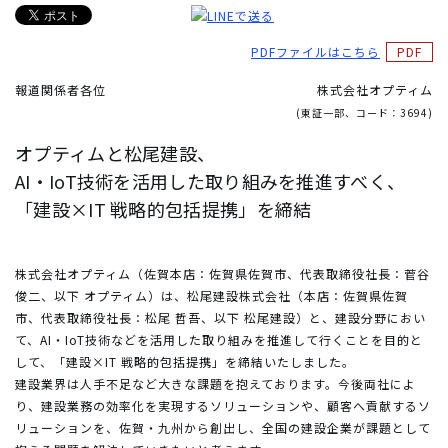
PDFファイルはこちら
報道関係者各位
株式会社オプティム
(東証一部、コード：3694)
オプティムと松尾建設、
AI・IoT技術を活用した取り組みを推進すべく、
「建設×IT 戦略的包括提携」を締結
株式会社オプティム（佐賀本店：佐賀県佐賀市、代表取締役社長：菅谷
俊二、以下 オプティム）は、松尾建設株式会社（本店：佐賀県佐賀
市、代表取締役社長：松尾 哲吾、以下 松尾建設）と、建設分野におい
て、AI・IoT技術などを活用した取り組みを推進して行くことを目的と
して、「建設×IT 戦略的包括提携」を締結いたしました。
建設業界は人手不足など大きな課題を抱えております。今後両社によ
り、建設業務の効率化を実現するソリューションや、顧客へ貢献するソ
リューションを、佐賀・九州から創出し、全国の建設企業が課題として