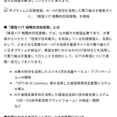
抱える問題を解決していきたいと考えます。
■「建設×IT 戦略的包括提携」とは
「建設×IT 戦略的包括提携」では、九州最大の建設企業であり、お客
様からいただく「信用が日本最大」を目指している松尾建設と、佐賀に
おいて、さまざまな産業のAI・IoTの活用を推進すべく日々取り組んで
いるオプティムの両社が、建設分野におけるAIやIoT技術などを活用し
た取り組みを推進して行くことを目的として、以下の事項について連
携・協力してまいります。
AI等の技術を活用したスマホ3次元測量サービス・アプリケーシ
ョンの開発
「OPTiM AI Camera」等を活用した建設現場安全管理システム
の導入
AIや遠隔支援技術を活用した建設会社向け技術者支援システム
（OB・OG技術者活用プラットフォーム）の検証・開発
など
■佐賀におけるオプティムのAI・IoTの活用について