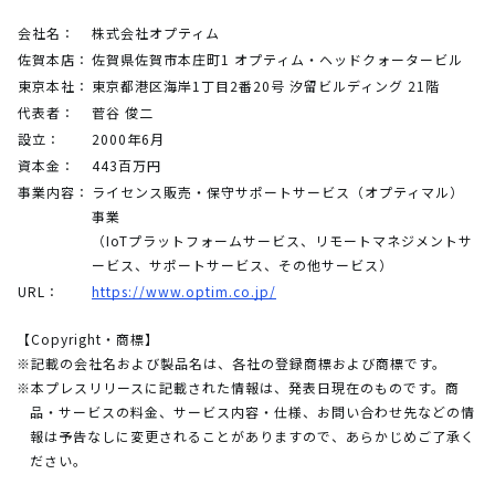
会社名：
株式会社オプティム
佐賀本店：
佐賀県佐賀市本庄町1 オプティム・ヘッドクォータービル
東京本社：
東京都港区海岸1丁目2番20号 汐留ビルディング 21階
代表者：
菅谷 俊二
設立：
2000年6月
資本金：
443百万円
事業内容：
ライセンス販売・保守サポートサービス（オプティマル）
事業
（IoTプラットフォームサービス、リモートマネジメントサ
ービス、サポートサービス、その他サービス）
URL：
https://www.optim.co.jp/
【Copyright・商標】
※記載の会社名および製品名は、各社の登録商標および商標です。
※本プレスリリースに記載された情報は、発表日現在のものです。商
品・サービスの料金、サービス内容・仕様、お問い合わせ先などの情
報は予告なしに変更されることがありますので、あらかじめご了承く
ださい。