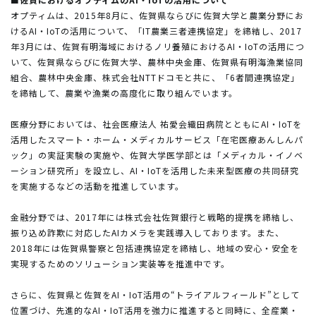
オプティムは、2015年8月に、佐賀県ならびに佐賀大学と農業分野にお
けるAI・IoTの活用について、「IT農業三者連携協定」を締結し、2017
年3月には、佐賀有明海域におけるノリ養殖におけるAI・IoTの活用につ
いて、佐賀県ならびに佐賀大学、農林中央金庫、佐賀県有明海漁業協同
組合、農林中央金庫、株式会社NTTドコモと共に、「6者間連携協定」
を締結して、農業や漁業の高度化に取り組んでいます。
医療分野においては、社会医療法人 祐愛会織田病院とともにAI・IoTを
活用したスマート・ホーム・メディカルサービス「在宅医療あんしんパ
ック」の実証実験の実施や、佐賀大学医学部とは「メディカル・イノベ
ーション研究所」を設立し、AI・IoTを活用した未来型医療の共同研究
を実施するなどの活動を推進しています。
金融分野では、2017年には株式会社佐賀銀行と戦略的提携を締結し、
振り込め詐欺に対応したAIカメラを実践導入しております。また、
2018年には佐賀県警察と包括連携協定を締結し、地域の安心・安全を
実現するためのソリューション実装等を推進中です。
さらに、佐賀県と佐賀をAI・IoT活用の“トライアルフィールド”として
位置づけ、先進的なAI・IoT活用を強力に推進すると同時に、全産業・