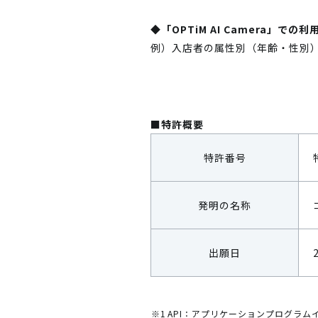
◆「OPTiM AI Camera」での
例）入店者の属性別（年齢・性別
■特許概要
特許番号
発明の名称
出願日
※1
API：アプリケーションプログラ