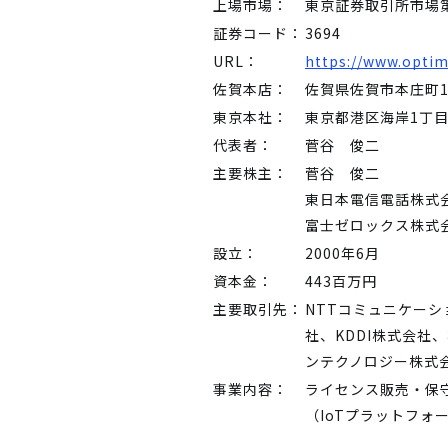
上場市場：
東京証券取引所市場
証券コード：
3694
URL：
https://www.optim
佐賀本店：
佐賀県佐賀市本庄町
東京本社：
東京都港区海岸1丁目2
代表者：
菅谷 俊二
主要株主：
菅谷 俊二
東日本電信電話株式
富士ゼロックス株式
設立：
2000年6月
資本金：
443百万円
主要取引先：
NTTコミュニケー
社、KDDI株式会
ンテクノロジー株式
事業内容：
ライセンス販売・保
（IoTプラットフ