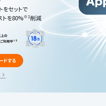
け
トをセットで
※1
トを80%
削減
以上の
※3
がご利用中
ードする