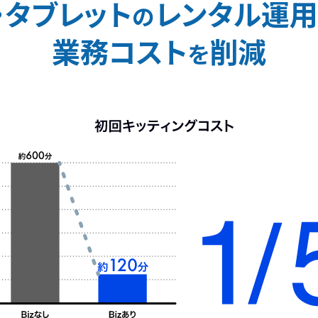
・タブレット
レンタル運用
の
業務コスト
削減
を