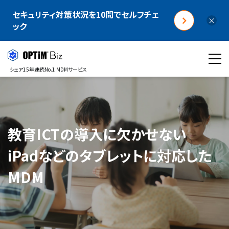
セキュリティ対策状況を10問でセルフチェ
×
ック
シェア15年連続No.1 MDMサービス
教育ICTの導入に欠かせない​
iPadなどのタブレットに対応した
MDM​