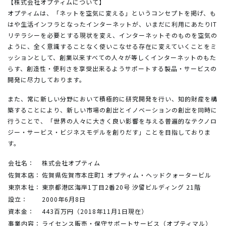
【株式会社オプティムについて】
オプティムは、「ネットを空気に変える」というコンセプトを掲げ、も
はや生活インフラとなったインターネットが、いまだに利用にあたりIT
リテラシーを必要とする現状を変え、インターネットそのものを空気の
ように、全く意識することなく使いこなせる存在に変えていくことをミ
ッションとして、創業以来すべての人々が等しくインターネットのもた
らす、創造性・便利さを享受出来るようサポートする製品・サービスの
開発に尽力しております。
また、常に新しい分野において積極的に研究開発を行い、知的財産を構
築することにより、新しい市場の創出とイノベーションの創出を同時に
行うことで、「世界の人々に大きく良い影響を与える普遍的なテクノロ
ジー・サービス・ビジネスモデルを創りだす」ことを目指しておりま
す。
会社名：
株式会社オプティム
佐賀本店：
佐賀県佐賀市本庄町1 オプティム・ヘッドクォータービル
東京本社：
東京都港区海岸1丁目2番20号 汐留ビルディング 21階
設立：
2000年6月8日
資本金：
443百万円（2018年11月1日現在）
事業内容：
ライセンス販売・保守サポートサービス（オプティマル）