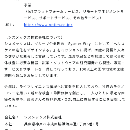
事業
（IoTプラットフォームサービス、リモートマネジメントサ
ービス、サポートサービス、その他サービス）
URL：
https://www.optim.co.jp/
【シスメックス株式会社について】
シスメックスは、グループ企業理念「Sysmex Way」において「ヘルス
ケアの進化をデザインする。」をミッションに掲げ、医療の発展と人々
の健やかな暮らしに貢献しています。血液や尿などを採取して調べる検
体検査に必要な機器・試薬・ソフトウェアの研究開発から製造、販売・
サービス＆サポートを一貫して行っており、190以上の国や地域の医療
機関へ製品をお届けしています。
近年は、ライフサイエンス領域へと事業を拡大しており、独自のテクノ
ロジーを用いて新たな検査・診断価値を創出し、一人ひとりに最適な医
療の実現や、患者さんの負担軽減・QOL向上に貢献することを目指して
います。
会社名：
シスメックス株式会社
本社：
兵庫県神戸市中央区脇浜海岸通1丁目5番1号