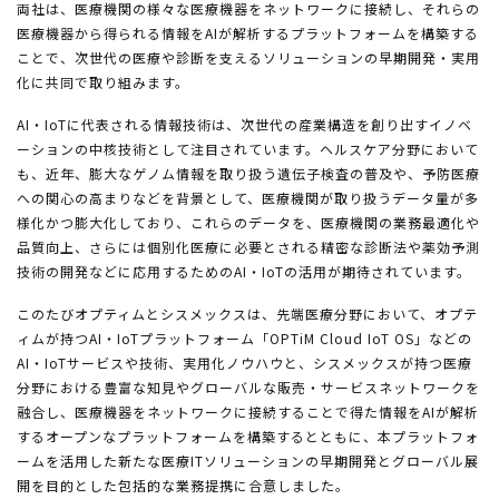
両社は、医療機関の様々な医療機器をネットワークに接続し、それらの
医療機器から得られる情報をAIが解析するプラットフォームを構築する
ことで、次世代の医療や診断を支えるソリューションの早期開発・実用
化に共同で取り組みます。
AI・IoTに代表される情報技術は、次世代の産業構造を創り出すイノベ
ーションの中核技術として注目されています。ヘルスケア分野において
も、近年、膨大なゲノム情報を取り扱う遺伝子検査の普及や、予防医療
への関心の高まりなどを背景として、医療機関が取り扱うデータ量が多
様化かつ膨大化しており、これらのデータを、医療機関の業務最適化や
品質向上、さらには個別化医療に必要とされる精密な診断法や薬効予測
技術の開発などに応用するためのAI・IoTの活用が期待されています。
このたびオプティムとシスメックスは、先端医療分野において、オプテ
ィムが持つAI・IoTプラットフォーム「OPTiM Cloud IoT OS」などの
AI・IoTサービスや技術、実用化ノウハウと、シスメックスが持つ医療
分野における豊富な知見やグローバルな販売・サービスネットワークを
融合し、医療機器をネットワークに接続することで得た情報をAIが解析
するオープンなプラットフォームを構築するとともに、本プラットフォ
ームを活用した新たな医療ITソリューションの早期開発とグローバル展
開を目的とした包括的な業務提携に合意しました。