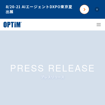
8/20-21 AIエージェントDXPO東京夏
×
出展
PRESS RELEASE
プレスリリース