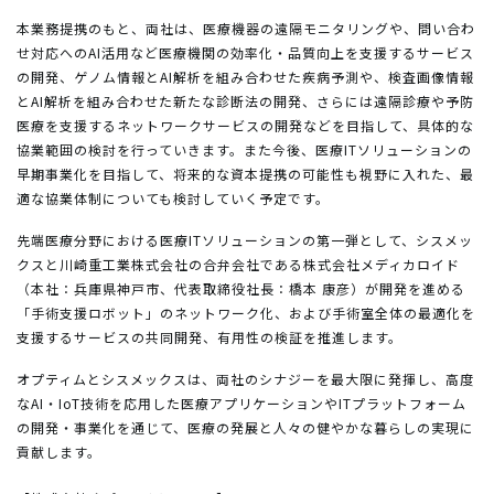
本業務提携のもと、両社は、医療機器の遠隔モニタリングや、問い合わ
せ対応へのAI活用など医療機関の効率化・品質向上を支援するサービス
の開発、ゲノム情報とAI解析を組み合わせた疾病予測や、検査画像情報
とAI解析を組み合わせた新たな診断法の開発、さらには遠隔診療や予防
医療を支援するネットワークサービスの開発などを目指して、具体的な
協業範囲の検討を行っていきます。また今後、医療ITソリューションの
早期事業化を目指して、将来的な資本提携の可能性も視野に入れた、最
適な協業体制についても検討していく予定です。
先端医療分野における医療ITソリューションの第一弾として、シスメッ
クスと川崎重工業株式会社の合弁会社である株式会社メディカロイド
（本社：兵庫県神戸市、代表取締役社長：橋本 康彦）が開発を進める
「手術支援ロボット」のネットワーク化、および手術室全体の最適化を
支援するサービスの共同開発、有用性の検証を推進します。
オプティムとシスメックスは、両社のシナジーを最大限に発揮し、高度
なAI・IoT技術を応用した医療アプリケーションやITプラットフォーム
の開発・事業化を通じて、医療の発展と人々の健やかな暮らしの実現に
貢献します。