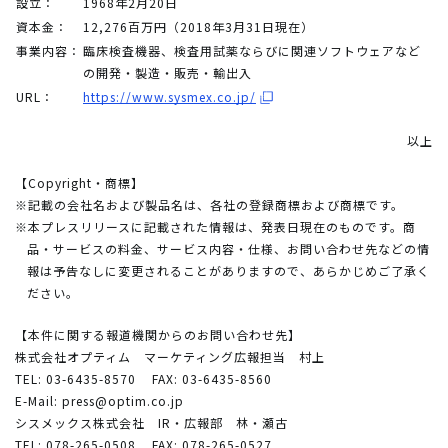
設立：
1968年2月20日
資本金：
12,276百万円（2018年3月31日現在）
事業内容：
臨床検査機器、検査用試薬ならびに関連ソフトウェアなど
の開発・製造・販売・輸出入
URL：
https://www.sysmex.co.jp/
以上
【Copyright・商標】
※記載の会社名および製品名は、各社の登録商標および商標です。
※本プレスリリースに記載された情報は、発表日現在のものです。商
品・サービスの料金、サービス内容・仕様、お問い合わせ先などの情
報は予告なしに変更されることがありますので、あらかじめご了承く
ださい。
【本件に関する報道機関からのお問い合わせ先】
株式会社オプティム マーケティング広報担当 村上
TEL: 03-6435-8570
FAX: 03-6435-8560
E-Mail:
press@optim.co.jp
シスメックス株式会社 IR・広報部 林・瀬古
TEL: 078-265-0508
FAX: 078-265-0527