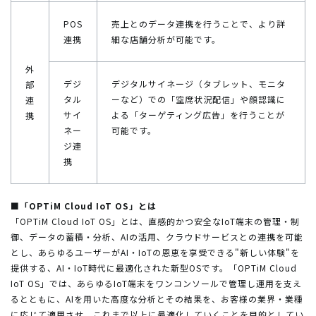
POS
売上とのデータ連携を行うことで、より詳
連携
細な店舗分析が可能です。
外
デジ
デジタルサイネージ（タブレット、モニタ
部
タル
ーなど）での「空席状況配信」や顔認識に
連
サイ
よる「ターゲティング広告」を行うことが
携
ネー
可能です。
ジ連
携
■「OPTiM Cloud IoT OS」とは
「OPTiM Cloud IoT OS」とは、直感的かつ安全なIoT端末の管理・制
御、データの蓄積・分析、AIの活用、クラウドサービスとの連携を可能
とし、あらゆるユーザーがAI・IoTの恩恵を享受できる"新しい体験"を
提供する、AI・IoT時代に最適化された新型OSです。「OPTiM Cloud
IoT OS」では、あらゆるIoT端末をワンコンソールで管理し運用を支え
るとともに、AIを用いた高度な分析とその結果を、お客様の業界・業種
に応じて適用させ、これまで以上に最適化していくことを目的としてい