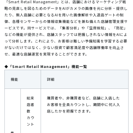
「Smart Retail Management」とは、店舗におけるマーケティング戦
略の見直しを図るためのデータをAIがカメラの画像を元に分析・提供し
たり、無人店舗に必要となるAIを用いた画像解析や入退店ゲートの制
御、各種センサーからの情報収集機能などを兼ね備えた店舗管理支援サ
ービスです。同サービスでは、「集客分析」や「空席検知」、「防犯」
などの機能が提供され、店舗スタッフでは把握しきれない情報をAIによ
って分析します。これにより、お客様は難しい予備知識を学習する必要
がないだけではなく、少ない投資で顧客満足度や店舗稼働率を向上さ
せ、最適な店舗運営を実現することができます。
◆「Smart Retail Management」機能一覧
機能
詳細
総来
購買者や、非購買者など、店舗に入店した
店者
お客様を全員カウントし、期間中に何人入
数
店したかを把握できます。
カウ
ント
集