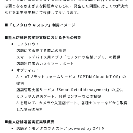
必要となるさまざまな問題点ならびに、発生した問題に対しての解決策
などを本実証実験にて検証してまいります。
■「モノタロウ AIストア」利用イメージ
■無人店舗運営実証実験における各社の役割
モノタロウ：
店舗にて販売する商品の調達
スマートデバイス用アプリ「モノタロウ店舗アプリ」の提供
店舗利用者のカスタマーサポート
オプティム：
AI・IoTプラットフォームサービス「OPTiM Cloud IoT OS」の
提供
店舗管理支援サービス「Smart Retail Management」の提供
カメラや入退店ゲート、各種センサーなどの制御
AIを用いて、カメラや入退店ゲート、各種センサーなどから取得
した情報の解析
■無人店舗運営実証実験概要
店舗名：モノタロウ AIストア powered by OPTiM