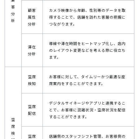
客
顧客
カメラ映像から年齢、性別等のデータを取
分
属性
得することで、店舗を訪れた客層の把握に
析
分析
つながります。
導線や滞在時間をヒートマップ化し、店内
滞在
のレイアウト変更などを考える際に役立ち
分析
ます。
空席
お客様に対して、タイムリーかつ最適な座
検知
席案内をすることができます。
デジタルサイネージやアプリと連携するこ
空席
とで、お客様に混雑状況・空席状況を配信
配信
することができます。
空
席
検
空席
店舗側のスタッフシフト管理、お客様側の