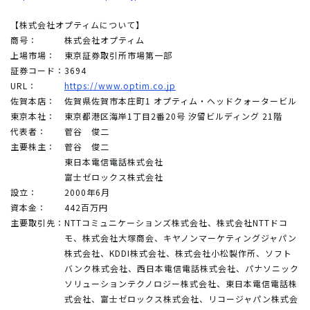
【株式会社オプティムについて】
商号：
株式会社オプティム
上場市場：
東京証券取引所市場第一部
証券コード：
3694
URL：
https://www.optim.co.jp
佐賀本店：
佐賀県佐賀市本庄町1 オプティム・ヘッドクォータービル
東京本社：
東京都港区海岸1丁目2番20号 汐留ビルディング 21階
代表者：
菅谷 俊二
主要株主：
菅谷 俊二
東日本電信電話株式会社
富士ゼロックス株式会社
設立：
2000年6月
資本金：
442百万円
主要取引先：
NTTコミュニケーションズ株式会社、株式会社NTTドコ
モ、株式会社大塚商会、キヤノンマーケティングジャパン
株式会社、KDDI株式会社、株式会社小松製作所、ソフト
バンク株式会社、西日本電信電話株式会社、パナソニック
ソリューションテクノロジー株式会社、東日本電信電話株
式会社、富士ゼロックス株式会社、リコージャパン株式会