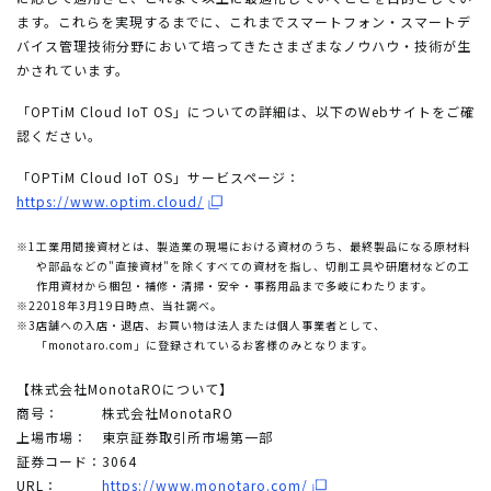
ます。これらを実現するまでに、これまでスマートフォン・スマートデ
バイス管理技術分野において培ってきたさまざまなノウハウ・技術が生
かされています。
「OPTiM Cloud IoT OS」についての詳細は、以下のWebサイトをご確
認ください。
「OPTiM Cloud IoT OS」サービスページ：
https://www.optim.cloud/
※1
工業用間接資材とは、製造業の現場における資材のうち、最終製品になる原材料
や部品などの"直接資材"を除くすべての資材を指し、切削工具や研磨材などの工
作用資材から梱包・補修・清掃・安全・事務用品まで多岐にわたります。
※2
2018年3月19日時点、当社調べ。
※3
店舗への入店・退店、お買い物は法人または個人事業者として、
「monotaro.com」に登録されているお客様のみとなります。
【株式会社MonotaROについて】
商号：
株式会社MonotaRO
上場市場：
東京証券取引所市場第一部
証券コード：
3064
URL：
https://www.monotaro.com/