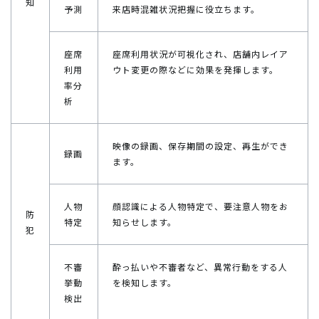
知
予測
来店時混雑状況把握に役立ちます。
座席
座席利用状況が可視化され、店舗内レイア
利用
ウト変更の際などに効果を発揮します。
率分
析
映像の録画、保存期間の設定、再生ができ
録画
ます。
人物
顔認識による人物特定で、要注意人物をお
防
特定
知らせします。
犯
不審
酔っ払いや不審者など、異常行動をする人
挙動
を検知します。
検出