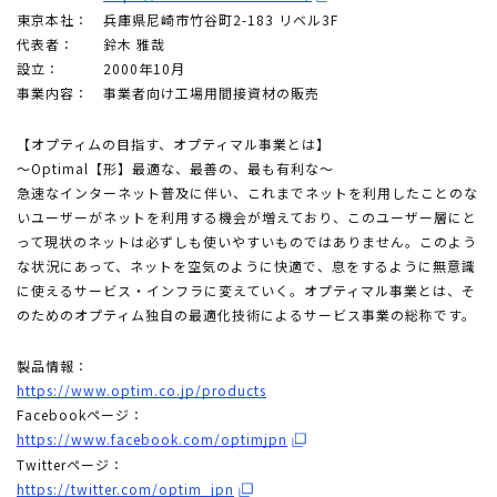
東京本社：
兵庫県尼崎市竹谷町2-183 リベル3F
代表者：
鈴木 雅哉
設立：
2000年10月
事業内容：
事業者向け工場用間接資材の販売
【オプティムの目指す、オプティマル事業とは】
～Optimal【形】最適な、最善の、最も有利な～
急速なインターネット普及に伴い、これまでネットを利用したことのな
いユーザーがネットを利用する機会が増えており、このユーザー層にと
って現状のネットは必ずしも使いやすいものではありません。このよう
な状況にあって、ネットを空気のように快適で、息をするように無意識
に使えるサービス・インフラに変えていく。オプティマル事業とは、そ
のためのオプティム独自の最適化技術によるサービス事業の総称です。
製品情報：
https://www.optim.co.jp/products
Facebookページ：
https://www.facebook.com/optimjpn
Twitterページ：
https://twitter.com/optim_jpn