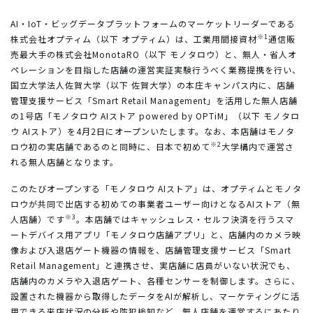
AI・IoT・ビッグデータプラットフォームのマーケットリーダーである
※1
株式会社オプティム（以下 オプティム）は、工業用間接資材
通信販
売最大手の株式会社MonotaRO（以下 モノタロウ）と、無人・省人オ
ペレーションを目指した店舗の運営実証実験行うべく業務提携を行い、
国立大学法人佐賀大学（以下 佐賀大学）の本庄キャンパス内に、店舗
管理支援サービス「Smart Retail Management」を活用した無人店舗
の1号店「モノタロウ AIストア powered by OPTiM」（以下 モノタロ
ウ AIストア）を4月2日にオープンいたします。なお、本店舗はモノタ
※2
ロウ初の実店舗であるのと同時に、日本で初めて
大学構内で運営さ
れる無人店舗となります。
このたびオープンする「モノタロウ AIストア」は、オプティムとモノタ
ロウが共同で出店する初めての事業者ユーザー向けとなるAIストア（無
※3
人店舗）です
。本店舗ではキャッシュレス・セルフ決済を行うスマ
ートデバイス用アプリ「モノタロウ店舗アプリ」と、店舗内のカメラ映
像および入退店ゲート機器の情報を、店舗管理支援サービス「Smart
Retail Management」と連携させ、実店舗に店員がいない状況でも、
店舗内のカメラや入退店ゲート、各種センサーを制御します。さらに、
設置された機器から取得したデータをAIが解析し、マーケティングに活
用できる来店状況の分析や防犯検知など、無人店舗を運営するにあたり