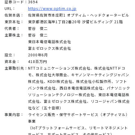
証券コード：
3694
URL：
https://www.optim.co.jp
佐賀本店：
佐賀県佐賀市本庄町1 オプティム・ヘッドクォータービル
東京本社：
東京都港区海岸1丁目2番20号 汐留ビルディング 21階
代表者：
菅谷 俊二
主要株主：
菅谷 俊二
東日本電信電話株式会社
富士ゼロックス株式会社
設立：
2000年6月
資本金：
418百万円
主要取引先：
NTTコミュニケーションズ株式会社、株式会社NTTドコ
モ、株式会社大塚商会、キヤノンマーケティングジャパン
株式会社、KDDI株式会社、株式会社小松製作所、ソフト
バンク株式会社、西日本電信電話株式会社、パナソニック
ソリューションテクノロジー株式会社、東日本電信電話株
式会社、富士ゼロックス株式会社、リコージャパン株式会
社など（五十音順）
事業内容：
ライセンス販売・保守サポートサービス（オプティマル）
事業
（IoTプラットフォームサービス、リモートマネジメント
サービス、サポートサービス、その他サービス）