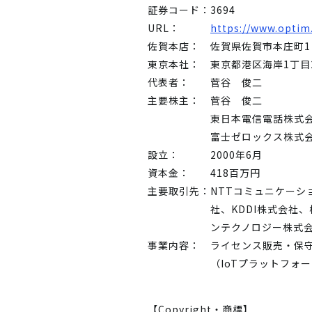
証券コード：
3694
URL：
https://www.optim.
佐賀本店：
佐賀県佐賀市本庄町1
東京本社：
東京都港区海岸1丁目2
代表者：
菅谷 俊二
主要株主：
菅谷 俊二
東日本電信電話株式
富士ゼロックス株式
設立：
2000年6月
資本金：
418百万円
主要取引先：
NTTコミュニケーシ
社、KDDI株式会社
ンテクノロジー株式
事業内容：
ライセンス販売・保
（IoTプラットフォ
【Copyright・商標】