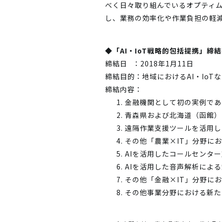
べく日々取り組んでいるオプティム
し、業務の効率化や作業負担の軽
◆「AI・IoT戦略的包括提携」締
締結日
：2018年1月11日
締結目的
：地域におけるAI・Io
締結内容
：
金融機関として初の実例であ
青森県および北海道（函館）
遠隔作業支援ツールを活用した
その他「農業×IT」分野に
AIを活用したコールセンタ
AIを活用した音声解析によ
その他「金融×IT」分野に
その他事業分野における新た