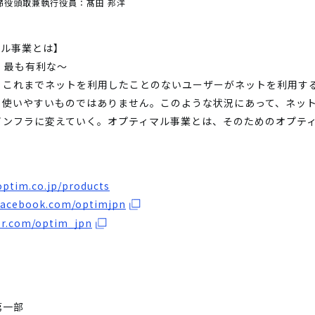
締役頭取兼執行役員：髙田 邦洋
マル事業とは】
の、最も有利な～
、これまでネットを利用したことのないユーザーがネットを利用す
も使いやすいものではありません。このような状況にあって、ネッ
インフラに変えていく。オプティマル事業とは、そのためのオプテ
optim.co.jp/products
facebook.com/optimjpn
ter.com/optim_jpn
第一部