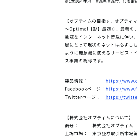
※1
本店所在地：青森県青森市、代表取
【オプティムの目指す、オプティ
～Optimal【形】最適な、最善
急速なインターネット普及に伴い
層にとって現状のネットは必ずし
ように無意識に使えるサービス・
ス事業の総称です。
製品情報：
https://www.
Facebookページ：
https://www.
Twitterページ：
https://twit
【株式会社オプティムについて】
商号：
株式会社オプティム
上場市場：
東京証券取引所市場