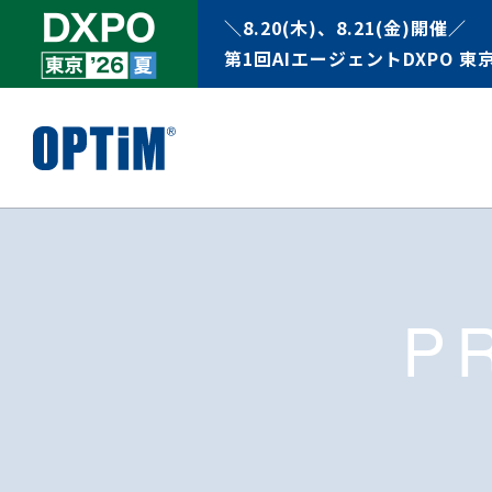
＼8.20(木)、8.21(金)開催／
第1回AIエージェントDXPO 東京
P