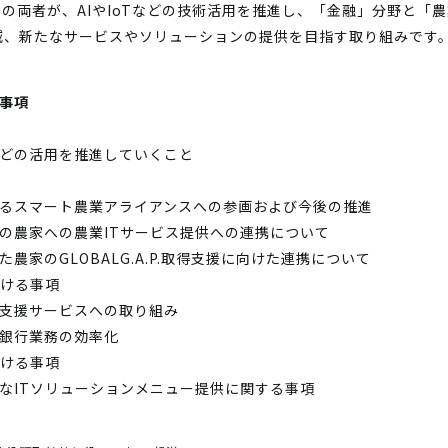
の両者が、AIやIoTなどの技術活用を推進し、「金融」分野と「農業
減、新たなサービスやソリューションの提供を目指す取り組みです
結事項
Tなどの活用を推進していくこと
るスマート農業アライアンスへの参画および今後の推進
の農家への農業ITサービス提供への連携について
農家のGLOBALG.A.P.取得支援に向けた連携について
おける事項
ー支援サービスへの取り組み
る銀行業務の効率化
おける事項
なITソリューションメニュー提供に関する事項