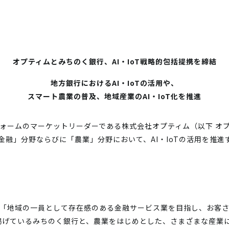
オプティムとみちのく銀行、AI・IoT戦略的包括提携を締結
地方銀行におけるAI・IoTの活用や、
スマート農業の普及、地域産業のAI・IoT化を推進
トフォームのマーケットリーダーである株式会社オプティム（以下 オ
金融」分野ならびに「農業」分野において、AI・IoTの活用を推進す
は、「地域の一員として存在感のある金融サービス業を目指し、お客
げているみちのく銀行と、農業をはじめとした、さまざまな産業にお