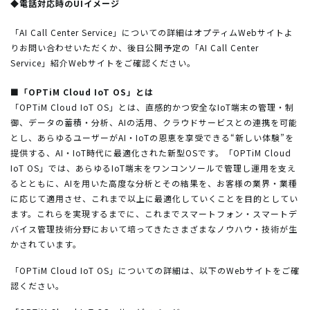
◆電話対応時のUIイメージ
「AI Call Center Service」についての詳細はオプティムWebサイトよ
りお問い合わせいただくか、後日公開予定の「AI Call Center
Service」紹介Webサイトをご確認ください。
■「OPTiM Cloud IoT OS」とは
「OPTiM Cloud IoT OS」とは、直感的かつ安全なIoT端末の管理・制
御、データの蓄積・分析、AIの活用、クラウドサービスとの連携を可能
とし、あらゆるユーザーがAI・IoTの恩恵を享受できる“新しい体験”を
提供する、AI・IoT時代に最適化された新型OSです。「OPTiM Cloud
IoT OS」では、あらゆるIoT端末をワンコンソールで管理し運用を支え
るとともに、AIを用いた高度な分析とその結果を、お客様の業界・業種
に応じて適用させ、これまで以上に最適化していくことを目的としてい
ます。これらを実現するまでに、これまでスマートフォン・スマートデ
バイス管理技術分野において培ってきたさまざまなノウハウ・技術が生
かされています。
「OPTiM Cloud IoT OS」についての詳細は、以下のWebサイトをご確
認ください。