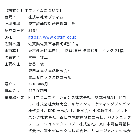
【株式会社オプティムについて】
商号：
株式会社オプティム
上場市場：
東京証券取引所市場第一部
証券コード：
3694
URL：
https://www.optim.co.jp
佐賀本店：
佐賀県佐賀市与賀町4番18号
東京本社：
東京都港区海岸1丁目2番20号 汐留ビルディング 21階
代表者：
菅谷 俊二
主要株主：
菅谷 俊二
東日本電信電話株式会社
富士ゼロックス株式会社
設立：
2000年6月
資本金：
417百万円
主要取引先：
NTTコミュニケーションズ株式会社、株式会社NTTドコ
モ、株式会社大塚商会、キヤノンマーケティングジャパン
株式会社、KDDI株式会社、株式会社小松製作所、ソフト
バンク株式会社、西日本電信電話株式会社、パナソニック
ソリューションテクノロジー株式会社、東日本電信電話株
式会社、富士ゼロックス株式会社、リコージャパン株式会