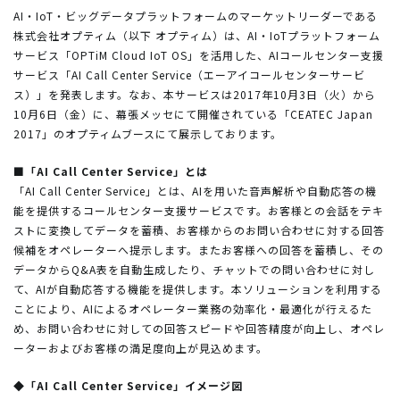
AI・IoT・ビッグデータプラットフォームのマーケットリーダーである
株式会社オプティム（以下 オプティム）は、AI・IoTプラットフォーム
サービス「OPTiM Cloud IoT OS」を活用した、AIコールセンター支援
サービス「AI Call Center Service（エーアイコールセンターサービ
ス）」を発表します。なお、本サービスは2017年10月3日（火）から
10月6日（金）に、幕張メッセにて開催されている「CEATEC Japan
2017」のオプティムブースにて展示しております。
■「AI Call Center Service」とは
「AI Call Center Service」とは、AIを用いた音声解析や自動応答の機
能を提供するコールセンター支援サービスです。お客様との会話をテキ
ストに変換してデータを蓄積、お客様からのお問い合わせに対する回答
候補をオペレーターへ提示します。またお客様への回答を蓄積し、その
データからQ&A表を自動生成したり、チャットでの問い合わせに対し
て、AIが自動応答する機能を提供します。本ソリューションを利用する
ことにより、AIによるオペレーター業務の効率化・最適化が行えるた
め、お問い合わせに対しての回答スピードや回答精度が向上し、オペレ
ーターおよびお客様の満足度向上が見込めます。
◆「AI Call Center Service」イメージ図