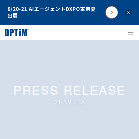
8/20-21 AIエージェントDXPO東京夏
×
出展
PRESS RELEASE
プレスリリース