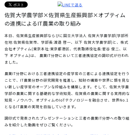
佐賀大学農学部×佐賀県生産振興部×オプティム
の連携によるIT農業の取り組み
本日、佐賀県生産振興部ならびに国立大学法人 佐賀大学農学部(学部所
在地:佐賀県佐賀市、学部長:渡邉 啓一、以下 佐賀大学農学部)と、株式
会社オプティム(東京本社:東京都港区、代表取締役社長:菅谷 俊二、以
下 オプティム)は、 農業IT分野において三者連携協定の調印式が行われ
ました。
農業IT分野における三者連携協定の産学官の三者による連携協定を行う
ことで、IT農業分野の研究開発を推進し、知財の構築や世界に類を見な
い新しい産学官のオープンな枠組みを構築します。そして、佐賀大学農
学部の農業に関する基礎的な学術知見、佐賀県の農業に関する実用的な
知見・ノウハウ、オプティムのIoTテクノロジーを融合させ、世界No.1
となるIT農業の実現を目指していきます。
調印式で発表されたプレゼンテーションと三者の農業IT分野への取り組
みを紹介した動画をぜひご覧ください。