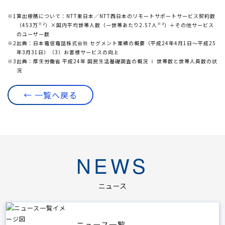
※1
算出根拠について：NTT東日本／NTT西日本のリモートサポートサービス契約数
※2
※3
（453万
）×国内平均世帯人数（一世帯あたり2.57人
）＋その他サービス
のユーザー数
※2
出典：日本電信電話株式会社 セグメント業績の概要（平成24年4月1日～平成25
年3月31日）（3）お客様サービスの向上
※3
出典：厚生労働省 平成24年 国民生活基礎調査の概況 Ⅰ 世帯数と世帯人員数の状
況
← 一覧へ戻る
NEWS
ニュース
ニュース一覧