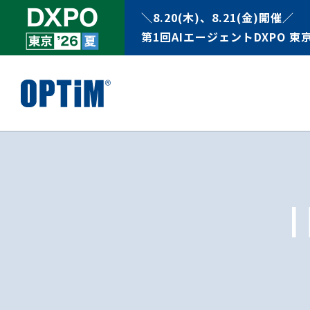
＼8.20(木)、8.21(金)開催／
第1回AIエージェントDXPO 東京