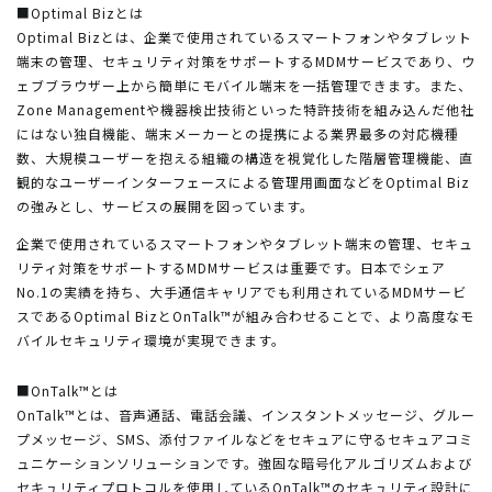
■Optimal Bizとは
Optimal Bizとは、企業で使用されているスマートフォンやタブレット
端末の管理、セキュリティ対策をサポートするMDMサービスであり、ウ
ェブブラウザー上から簡単にモバイル端末を一括管理できます。また、
Zone Managementや機器検出技術といった特許技術を組み込んだ他社
にはない独自機能、端末メーカーとの提携による業界最多の対応機種
数、大規模ユーザーを抱える組織の構造を視覚化した階層管理機能、直
観的なユーザーインターフェースによる管理用画面などをOptimal Biz
の強みとし、サービスの展開を図っています。
企業で使用されているスマートフォンやタブレット端末の管理、セキュ
リティ対策をサポートするMDMサービスは重要です。日本でシェア
No.1の実績を持ち、大手通信キャリアでも利用されているMDMサービ
スであるOptimal BizとOnTalk™が組み合わせることで、より高度なモ
バイルセキュリティ環境が実現できます。
■OnTalk™とは
OnTalk™とは、音声通話、電話会議、インスタントメッセージ、グルー
プメッセージ、SMS、添付ファイルなどをセキュアに守るセキュアコミ
ュニケーションソリューションです。強固な暗号化アルゴリズムおよび
セキュリティプロトコルを使用しているOnTalk™のセキュリティ設計に