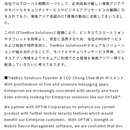
当社ではグローバル戦略の一つとして、近年成長が著しい東南アジアで
のモバイルセキュリティサービスやビジネスアプリサービスの展開に力
を入れており、東南アジア各国のICT環境の動向に注視してまいりまし
た。
このたびTreeBox Solutionsと提携により、ビジネスでスマートフォン
やタブレットを効率よく、安全に活用するため、当社のMDMサービス
および独自の特許技術と、TreeBox Solutionsのセキュアなソリューシ
ョンが組み合わさることで、モバイルセキュリティサービス市場、ビジ
ネスアプリ市場をよりセキュアに利用できる環境を東南アジア一帯でも
創造していきたいと考えております。
■TreeBox Solutions Founder & CEO Chong Chee Wah のコメント
With proliferation of free and unsecure messaging apps,
Enterprises are increasingly concerned with security and have
been actively looking for Enterprise solutions like our OnTalk™.
We partner with OPTiM Corporation to enhance our current
product with further mobile security features which would
benefit our Enterprise customers. With OPTiM's strength in
Mobile Device Management software, we are confident that this