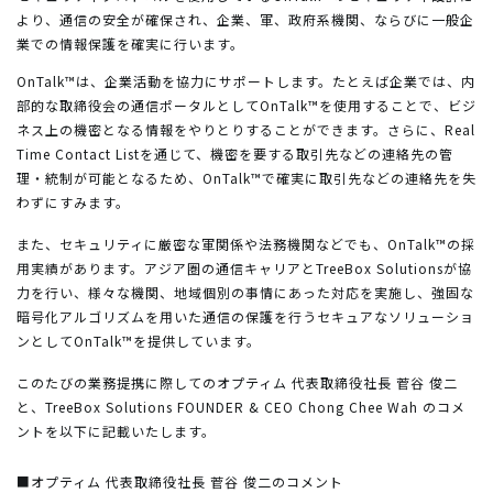
より、通信の安全が確保され、企業、軍、政府系機関、ならびに一般企
業での情報保護を確実に行います。
OnTalk™は、企業活動を協力にサポートします。たとえば企業では、内
部的な取締役会の通信ポータルとしてOnTalk™を使用することで、ビジ
ネス上の機密となる情報をやりとりすることができます。さらに、Real
Time Contact Listを通じて、機密を要する取引先などの連絡先の管
理・統制が可能となるため、OnTalk™で確実に取引先などの連絡先を失
わずにすみます。
また、セキュリティに厳密な軍関係や法務機関などでも、OnTalk™の採
用実績があります。アジア圏の通信キャリアとTreeBox Solutionsが協
力を行い、様々な機関、地域個別の事情にあった対応を実施し、強固な
暗号化アルゴリズムを用いた通信の保護を行うセキュアなソリューショ
ンとしてOnTalk™を提供しています。
このたびの業務提携に際してのオプティム 代表取締役社長 菅谷 俊二
と、TreeBox Solutions FOUNDER & CEO Chong Chee Wah のコメ
ントを以下に記載いたします。
■オプティム 代表取締役社長 菅谷 俊二のコメント