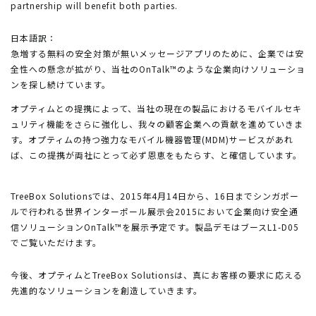
partnership will benefit both parties.
日本語訳：
急増する無料の安全対策が無いメッセージアプリのために、企業では安
全性への懸念が拡がり、当社のOnTalk™のような企業向けソリューショ
ンを探し続けています。
オプティムとの提携によって、当社の現在の製品におけるモバイルセキ
ュリティ機能をさらに強化し、我々の顧客企業への貢献を進めていきま
す。オプティムの持つ強力なモバイル機器管理(MDM)サービスがあれ
ば、この提携が両社にとって必ず恩恵をもたらす、と確信しています。
TreeBox Solutionsでは、2015年4月14日から、16日までシンガポー
ルで行われる世界インターポール展示会2015において企業向け安全通
信ソリューションOnTalk™を展示予定です。製品デモはブースL1-D05
でご覧いただけます。
今後、オプティムとTreeBox Solutionsは、真にお客様の要求に応える
先進的なソリューションを創造していきます。