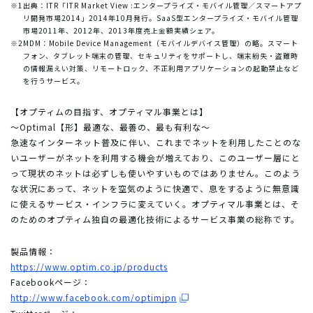
※1
出典：ITR「ITR Market View :エンタープライズ・モバイル管理／スマートアプ
リ開発市場2014」2014年10月発行。SaaS型エンタープライズ・モバイル管理
市場2011年、2012年、2013年度売上金額実績シェア。
※2
MDM：Mobile Device Management（モバイルデバイス管理）の略。スマート
フォン、タブレット端末の管理、セキュリティをサポートし、端末紛失・盗難時
の情報漏えい対策、リモートロック、不正利用アプリケーションの起動禁止など
を行うサービス。
【オプティムの目指す、オプティマル事業とは】
～Optimal【形】最適な、最善の、最も有利な～
急速なインターネット普及に伴い、これまでネットを利用したことのな
いユーザーがネットを利用する機会が増えており、このユーザー層にと
って現状のネットは必ずしも使いやすいものではありません。このよう
な状況にあって、ネットを空気のように快適で、息をするように無意識
に使えるサービス・インフラに変えていく。オプティマル事業とは、そ
のためのオプティム独自の最適化技術によるサービス事業の総称です。
製品情報：
https://www.optim.co.jp/products
Facebookページ：
http://www.facebook.com/optimjpn