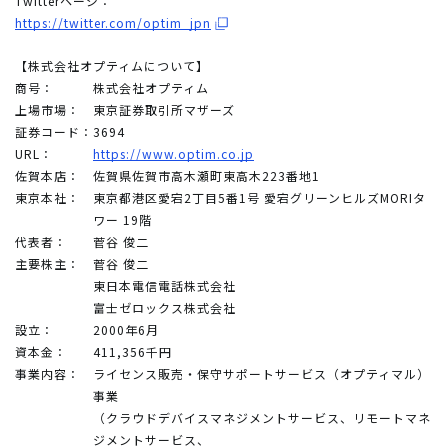
Twitterページ：
https://twitter.com/optim_jpn
【株式会社オプティムについて】
商号：
株式会社オプティム
上場市場：
東京証券取引所マザーズ
証券コード：
3694
URL：
https://www.optim.co.jp
佐賀本店：
佐賀県佐賀市高木瀬町東高木223番地1
東京本社：
東京都港区愛宕2丁目5番1号 愛宕グリーンヒルズMORIタ
ワー 19階
代表者：
菅谷 俊二
主要株主：
菅谷 俊二
東日本電信電話株式会社
富士ゼロックス株式会社
設立：
2000年6月
資本金：
411,356千円
事業内容：
ライセンス販売・保守サポートサービス（オプティマル）
事業
（クラウドデバイスマネジメントサービス、リモートマネ
ジメントサービス、