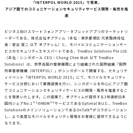
「INTERPOL WORLD 2015」で発表、
アジア圏でのコミュニケーションセキュリティサービス開発・販売を推
進
ビジネス向けスマートフォンアプリ・タブレットアプリのマーケットリ
ーダーである、株式会社オプティム（本社：東京都港区 代表取締役社
長：菅谷 俊二 以下 オプティム）と、モバイルコミュニケーションサー
ビスのセキュリティエキスパートである、TreeBox Solutions Pte Ltd.
（本社：シンガポール CEO：Chong Chee Wah 以下 TreeBox
Solutions）は、世界各国の警察機関により組織された国際組織「国際
刑事警察機構（INTERPOL）」がシンガポールで開催する、セキュリテ
ィイベント「INTERPOL WORLD 2015」にて、モバイルセキュリティ
サービス分野において業務提携を行い、シンガポールを中心にアジア圏
でコミュニケーションセキュリティサービスの開発・販売を推進するこ
とを発表いたします。この提携で、オプティムが提供する3年連続日本
※1
※2
国内シェアNo.1
のMDM
サービスであるOptimal Bizと、TreeBox
SolutionsのメインソリューションであるOnTalk™がコラボレーション
し、より高度なモバイルセキュリティ環境をお客様に提供できるように
なります。