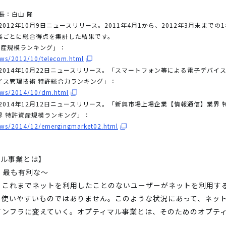
長：白山 隆
012年10月9日ニュースリリース。2011年4月1から、2012年3月末まで
業ごとに総合得点を集計した結果です。
許資産規模ランキング」：
ews/2012/10/telecom.html
2014年10月22日ニュースリリース。「スマートフォン等による電子デバイ
イス管理技術 特許総合力ランキング」：
news/2014/10/dm.html
2014年12月12日ニュースリリース。「新興市場上場企業【情報通信】業界
界 特許資産規模ランキング」：
news/2014/12/emergingmarket02.html
マル事業とは】
の、最も有利な～
、これまでネットを利用したことのないユーザーがネットを利用す
も使いやすいものではありません。このような状況にあって、ネッ
インフラに変えていく。オプティマル事業とは、そのためのオプテ