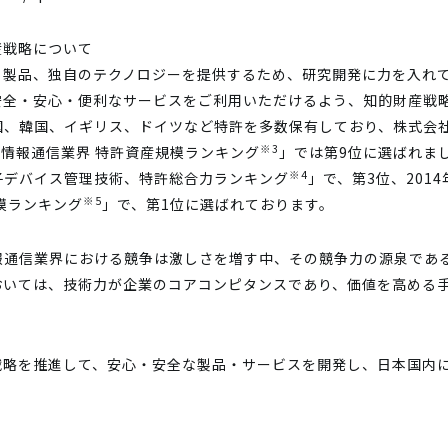
産戦略について
、製品、独自のテクノロジーを提供するため、研究開発に力を入れ
全・安心・便利なサービスをご利用いただけるよう、知的財産戦略を
国、韓国、イギリス、ドイツなど特許を多数保有しており、株式会
※3
年「情報通信業界 特許資産規模ランキング
」では第9位に選ばれまし
※4
子デバイス管理技術、特許総合力ランキング
」で、第3位、201
※5
模ランキング
」で、第1位に選ばれております。
報通信業界における競争は激しさを増す中、その競争力の源泉であ
おいては、技術力が企業のコアコンピタンスであり、価値を高める
戦略を推進して、安心・安全な製品・サービスを開発し、日本国内