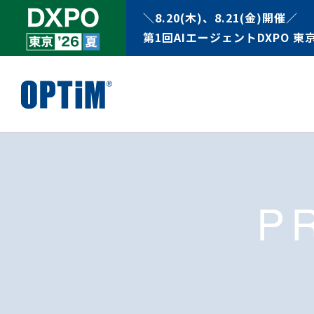
＼8.20(木)、8.21(金)開催／
第1回AIエージェントDXPO 東京
P