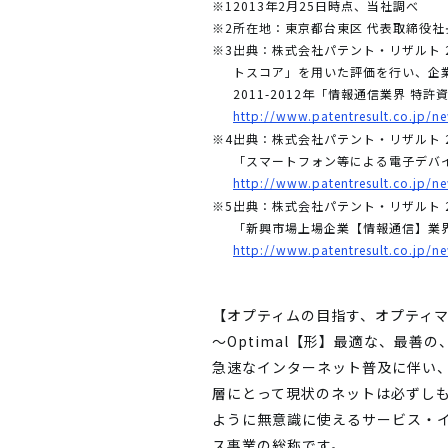
※1
2013年2月25日時点、当社調べ
※2
所在地：東京都台東区 代表取締役社
※3
出典：株式会社パテント・リザルト 2
トスコア」を用いた評価を行い、企
2011-2012年「情報通信業界 特
http://www.patentresult.co.jp/n
※4
出典：株式会社パテント・リザルト 
「スマートフォン等による電子デバ
http://www.patentresult.co.jp/
※5
出典：株式会社パテント・リザルト 
「新興市場上場企業【情報通信】業
http://www.patentresult.co.jp/
【オプティムの目指す、オプティ
～Optimal【形】最適な、最善
急速なインターネット普及に伴い
層にとって現状のネットは必ずし
ように無意識に使えるサービス・
ス事業の総称です。