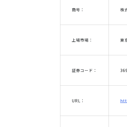
商号：
株
上場市場：
東
証券コード：
36
URL：
ht