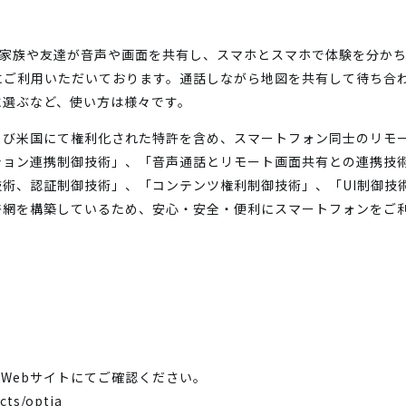
家族や友達が音声や画面を共有し、スマホとスマホで体験を分かち合
にご利用いただいております。通話しながら地図を共有して待ち合
に選ぶなど、使い方は様々です。
よび米国にて権利化された特許を含め、スマートフォン同士のリモ
ション連携制御技術」、「音声通話とリモート画面共有との連携技
技術、認証制御技術」、「コンテンツ権利制御技術」、「UI制御技
許網を構築しているため、安心・安全・便利にスマートフォンをご
のWebサイトにてご確認ください。
cts/optia