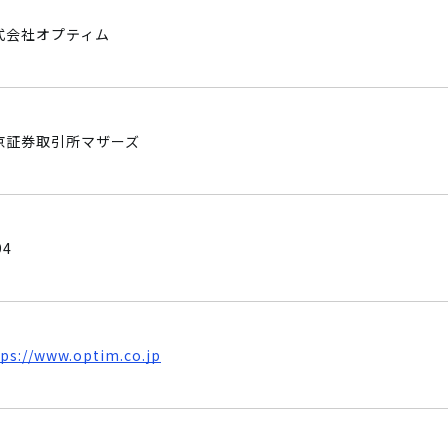
式会社オプティム
京証券取引所マザーズ
94
tps://www.optim.co.jp