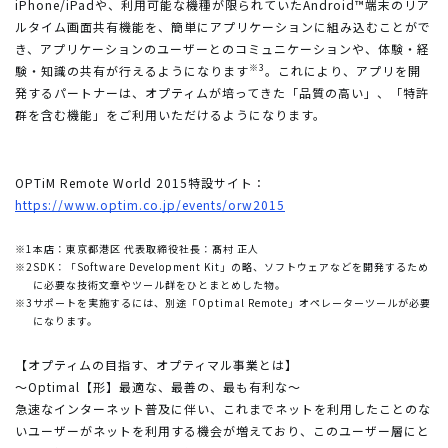
iPhone/iPadや、利用可能な機種が限られていたAndroid™端末のリア
ルタイム画面共有機能を、簡単にアプリケーションに組み込むことがで
き、アプリケーションのユーザーとのコミュニケーションや、体験・経
※3
験・知識の共有が行えるようになります
。これにより、アプリを開
発するパートナーは、オプティムが培ってきた「品質の高い」、「特許
群を含む機能」をご利用いただけるようになります。
OPTiM Remote World 2015特設サイト：
https://www.optim.co.jp/events/orw2015
※1
本店：東京都港区 代表取締役社長：髙村 正人
※2
SDK：「Software Development Kit」の略、ソフトウェアなどを開発するため
に必要な技術文章やツール群をひとまとめした物。
※3
サポートを実施するには、別途「Optimal Remote」オペレーターツールが必要
になります。
【オプティムの目指す、オプティマル事業とは】
～Optimal【形】最適な、最善の、最も有利な～
急速なインターネット普及に伴い、これまでネットを利用したことのな
いユーザーがネットを利用する機会が増えており、このユーザー層にと