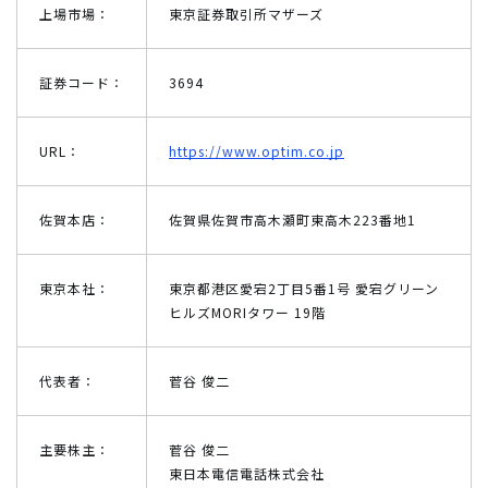
上場市場：
東京証券取引所マザーズ
証券コード：
3694
URL：
https://www.optim.co.jp
佐賀本店：
佐賀県佐賀市高木瀬町東高木223番地1
東京本社：
東京都港区愛宕2丁目5番1号 愛宕グリーン
ヒルズMORIタワー 19階
代表者：
菅谷 俊二
主要株主：
菅谷 俊二
東日本電信電話株式会社