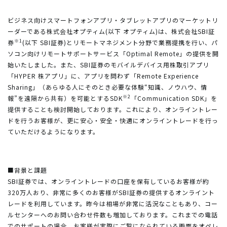
ビジネス向けスマートフォンアプリ・タブレットアプリのマーケットリ
ーダーである株式会社オプティム(以下 オプティム)は、株式会社SBI証
※1
券
(以下 SBI証券)とリモートマネジメント分野で業務提携を行い、パ
ソコン向けリモートサポートサービス「Optimal Remote」の提供を開
始いたしました。また、SBI証券のモバイルデバイス用株取引アプリ
「HYPER 株アプリ」に、アプリを問わず「Remote Experience
Sharing」（あらゆる人にそのとき必要な体験“知識、ノウハウ、情
※2
報”を遠隔から共有）を可能とするSDK
「Communication SDK」を
提供することも検討開始しております。これにより、オンライントレー
ドを行うお客様が、更に安心・安全・快適にオンライントレードを行っ
ていただけるようになります。
■背景と課題
SBI証券では、オンライントレードの口座を保有しているお客様が約
320万人おり、非常に多くのお客様がSBI証券の提供するオンライント
レードを利用しています。昨今は相場が非常に活況なこともあり、コー
ルセンターへのお問い合わせ件数も増加しております。これまでの電話
でのサポートの場合、お客様が実際にご覧になられている画面をオペレ