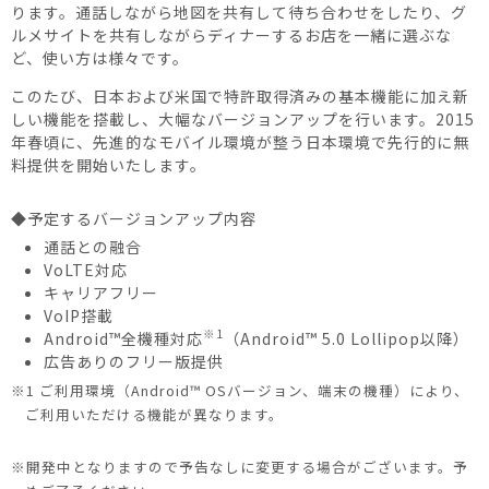
ります。通話しながら地図を共有して待ち合わせをしたり、グ
ルメサイトを共有しながらディナーするお店を一緒に選ぶな
ど、使い方は様々です。
このたび、日本および米国で特許取得済みの基本機能に加え新
しい機能を搭載し、大幅なバージョンアップを行います。2015
年春頃に、先進的なモバイル環境が整う日本環境で先行的に無
料提供を開始いたします。
◆予定するバージョンアップ内容
通話との融合
VoLTE対応
キャリアフリー
VoIP搭載
※1
Android™全機種対応
（Android™ 5.0 Lollipop以降）
広告ありのフリー版提供
※1 ご利用環境（Android™ OSバージョン、端末の機種）により、
ご利用いただける機能が異なります。
※開発中となりますので予告なしに変更する場合がございます。予