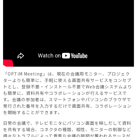
「OPTiM Meeting」は、現在の会議用モニター、プロジェク
ターよりも簡単に、手軽に使える画面共有サービスをコンセプ
トとし、登録不要・インストール不要でWeb会議システムより
も簡単に、資料共有やコラボレーションが行えるサービスで
す。会議の参加者は、スマートフォンやパソコンのブラウザで
発行された番号を入力するだけで画面共有、コラボレーション
を開始することができます。
日常の会議で、テレビモニタにパソコン画面を映しだして資料
を共有する場合、コネクタの種類、相性、モニターの制御など
様々なトラブルによって貴重な会議の時間が奪われるケースが