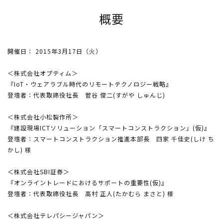
概要
開催日： 2015年3月17日（火）
＜株式会社オプティム＞
『IoT・ウェアラブル時代のリモートテクノロジー戦略』
登壇者：代表取締役社長 菅谷 俊二(すがや しゅんじ)
＜株式会社小松製作所＞
『建設現場ICTソリューション「スマートコンストラクション」(仮)』
登壇者：スマートコンストラクション推進本部長 四家 千佳史(しけ ち
かし) 様
＜株式会社SBI証券＞
『オンライントレードにおけるサポートの重要性(仮)』
登壇者：代表取締役社長 高村 正人(たかむら まさと) 様
＜株式会社テレパシージャパン＞