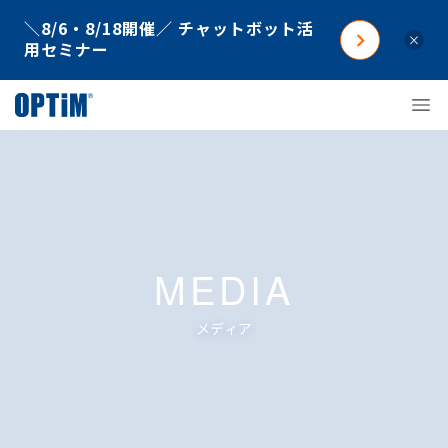
＼8/6・8/18開催／ チャットボット活
×
用セミナー
MEDIA
メディア