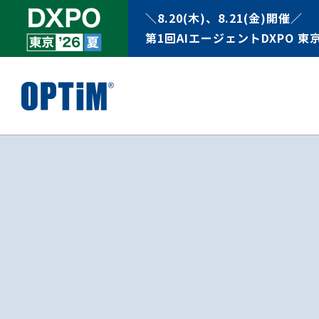
＼8.20(木)、8.21(金)開催／
第1回AIエージェントDXPO 東京